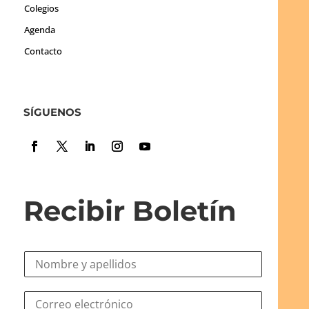
Colegios
Agenda
Contacto
SÍGUENOS
Recibir Boletín
N
o
m
N
C
b
o