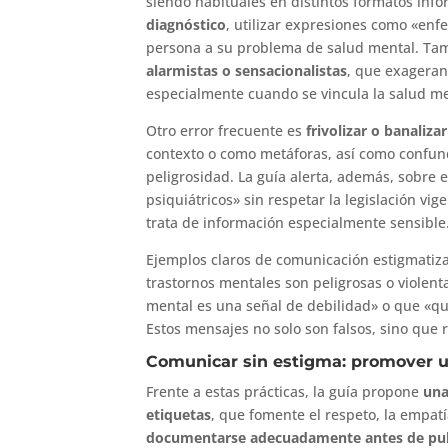
siendo habituales en distintos formatos infor
diagnóstico
, utilizar expresiones como «enf
persona a su problema de salud mental. Tam
alarmistas o sensacionalistas
, que exageran
especialmente cuando se vincula la salud men
Otro error frecuente es
frivolizar o banaliza
contexto o como metáforas, así como confun
peligrosidad. La guía alerta, además, sobre 
psiquiátricos» sin respetar la legislación v
trata de información especialmente sensible
Ejemplos claros de comunicación estigmatiz
trastornos mentales son peligrosas o violenta
mental es una señal de debilidad» o que «qui
Estos mensajes no solo son falsos, sino que re
Comunicar sin estigma: promover 
Frente a estas prácticas, la guía propone
una
etiquetas
, que fomente el respeto, la empat
documentarse adecuadamente antes de public