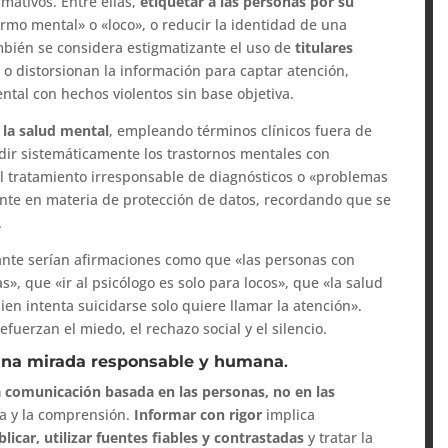
mativos. Entre ellas,
etiquetar a las personas por su
ermo mental» o «loco», o reducir la identidad de una
bién se considera estigmatizante el uso de
titulares
 o distorsionan la información para captar atención,
tal con hechos violentos sin base objetiva.
r la salud mental
, empleando términos clínicos fuera de
dir sistemáticamente los trastornos mentales con
el tratamiento irresponsable de diagnósticos o «problemas
igente en materia de protección de datos, recordando que se
.
ante serían afirmaciones como que «las personas con
s», que «ir al psicólogo es solo para locos», que «la salud
en intenta suicidarse solo quiere llamar la atención».
fuerzan el miedo, el rechazo social y el silencio.
una mirada responsable y humana
.
 comunicación basada en las personas, no en las
ía y la comprensión.
Informar con rigor
implica
ar, utilizar fuentes fiables y contrastadas
y tratar la