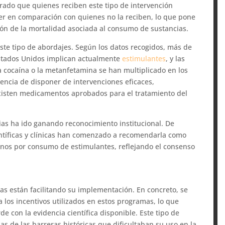
rado que quienes reciben este tipo de intervención
er en comparación con quienes no la reciben, lo que pone
ión de la mortalidad asociada al consumo de sustancias.
este tipo de abordajes. Según los datos recogidos, más de
tados Unidos implican actualmente
estimulantes
, y las
 cocaína o la metanfetamina se han multiplicado en los
gencia de disponer de intervenciones eficaces,
xisten medicamentos aprobados para el tratamiento del
cias ha ido ganando reconocimiento institucional. De
ientíficas y clínicas han comenzado a recomendarla como
ornos por consumo de estimulantes, reflejando el consenso
cas están facilitando su implementación. En concreto, se
a los incentivos utilizados en estos programas, lo que
e con la evidencia científica disponible. Este tipo de
s de las barreras históricas que dificultaban su uso en la