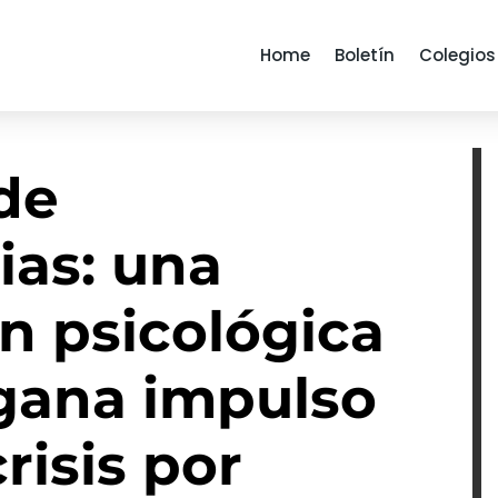
Home
Boletín
Colegios
de
ias: una
n psicológica
 gana impulso
crisis por