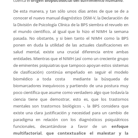
cuenta el
origen biopsicosocial del sufrimiento humano
.
De esta manera, y tan sólo unos días antes de que se de a
conocer el nuevo manual diagnóstico DSM-V, la Declaración de
la División de Psicología Clínica de la BPS siembra el revuelo en
el mundo científico, al igual que lo hizo el NIMH la semana
pasada. No obstante, y si bien tanto el NIMH como la BPS
ponen en duda la utilidad de las actuales clasificaciones en
salud mental, existe una crucial diferencia entre ambas
entidades. Mientras que el NIMH (así como un creciente grupo
de eminentes psiquiatras que tampoco apoyan estos sistemas
de clasificación) continúa empeñado en seguir el modelo
biomédico a toda costa  mediante la búsqueda de
biomarcadores inequívocos y partiendo de una postura muy
poco científica que asume como verdadero algo que todavía la
ciencia tiene que demostrar, esto es, que los trastornos
mentales son trastornos biológicos -, la BPS considera que
existe una clara justificación y necesidad para un cambio de
paradigma en relación con los diagnósticos psiquiátricos
funcionales, decantándose a favor de un
enfoque
multifactorial
,
que contextualice el malestar y la