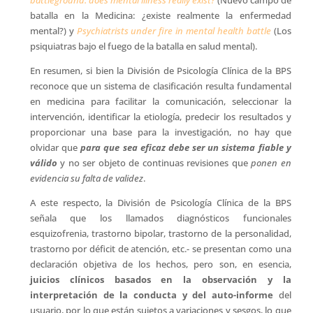
battleground: does mental illness really exist?
(Nuevo campo de
batalla en la Medicina: ¿existe realmente la enfermedad
mental?) y
Psychiatrists under fire in mental health battle
(Los
psiquiatras bajo el fuego de la batalla en salud mental).
En resumen, si bien la División de Psicología Clínica de la BPS
reconoce que un sistema de clasificación resulta fundamental
en medicina para facilitar la comunicación, seleccionar la
intervención, identificar la etiología, predecir los resultados y
proporcionar una base para la investigación, no hay que
olvidar que
para que sea eficaz debe ser un sistema fiable y
válido
y no ser objeto de continuas revisiones que
ponen en
evidencia su falta de validez
.
A este respecto, la División de Psicología Clínica de la BPS
señala que los llamados diagnósticos funcionales
esquizofrenia, trastorno bipolar, trastorno de la personalidad,
trastorno por déficit de atención, etc.- se presentan como una
declaración objetiva de los hechos, pero son, en esencia,
juicios clínicos basados en la observación y la
interpretación de la conducta y del auto-informe
del
usuario, por lo que están sujetos a variaciones y sesgos, lo que