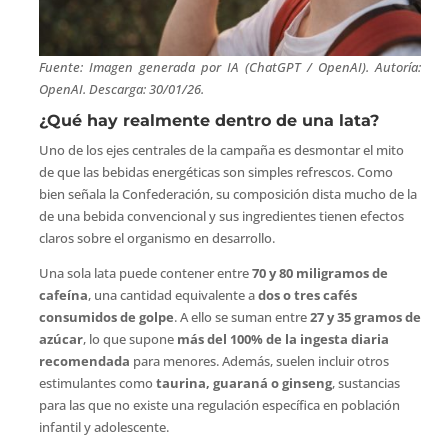
Fuente: Imagen generada por IA (ChatGPT / OpenAI). Autoría:
OpenAI. Descarga: 30/01/26.
¿Qué hay realmente dentro de una lata?
Uno de los ejes centrales de la campaña es desmontar el mito
de que las bebidas energéticas son simples refrescos. Como
bien señala la Confederación, su composición dista mucho de la
de una bebida convencional y sus ingredientes tienen efectos
claros sobre el organismo en desarrollo.
Una sola lata puede contener entre
70 y 80 miligramos de
cafeína
, una cantidad equivalente a
dos o tres cafés
consumidos de golpe
. A ello se suman entre
27 y 35 gramos de
azúcar
, lo que supone
más del 100% de la ingesta diaria
recomendada
para menores. Además, suelen incluir otros
estimulantes como
taurina, guaraná o ginseng
, sustancias
para las que no existe una regulación específica en población
infantil y adolescente.