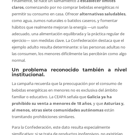
Finalmente, se hace un llamamiento a
establecer límites
claros
, comenzando por no comprar bebidas energéticas ni
permitir su consumo en casa. Ofrecer
alternativas saludables
,
como agua, zumos naturales o batidos caseros, y fomentar
hábitos que realmente mejoran la energía —un sueño
adecuado, una alimentación equilibrada y la práctica regular de
ejercicio— son medidas clave. La Confederación destaca que el
ejemplo adulto resulta determinante: si las personas adultas no
las consumen, los menores difícilmente las percibirán como algo
normal.
Un problema reconocido también a nivel
institucional.
La campaña recuerda que la preocupación por el consumo de
bebidas energéticas en menores no es exclusiva del ámbito
familiar o educativo. La CEAPA señala que
Galicia ya ha
prohibido su venta a menores de 18 años
, y que
Asturias y,
al menos, otras siete comunidades autónomas
están
tramitando prohibiciones similares.
Para la Confederación, este dato resulta especialmente
significativo: si se trata de productos inofensivos, no existirían