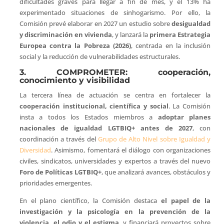
dificultades graves para llegar a fin de mes, y el 13% ha
experimentado situaciones de sinhogarismo. Por ello, la
Comisión prevé elaborar en 2027 un estudio sobre
desigualdad
y discriminación en vivienda
, y lanzará la
primera Estrategia
Europea contra la Pobreza (2026)
, centrada en la inclusión
social y la reducción de vulnerabilidades estructurales.
3. COMPROMETER: cooperación,
conocimiento y visibilidad
La tercera línea de actuación se centra en fortalecer la
cooperación institucional, científica y social
. La Comisión
insta a todos los Estados miembros a
adoptar planes
nacionales de igualdad LGTBIQ+ antes de 2027
, con
coordinación a través del
Grupo de Alto Nivel sobre Igualdad y
Diversidad
. Asimismo, fomentará el diálogo con organizaciones
civiles, sindicatos, universidades y expertos a través del nuevo
Foro de Políticas LGTBIQ+
, que analizará avances, obstáculos y
prioridades emergentes.
En el plano científico, la Comisión destaca
el papel de la
investigación y la psicología en la prevención de la
violencia, el odio y el estigma
, y financiará proyectos sobre