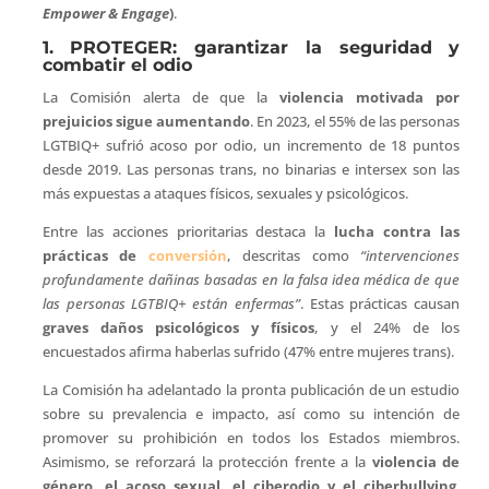
Empower & Engage
)
.
1. PROTEGER: garantizar la seguridad y
combatir el odio
La Comisión alerta de que la
violencia motivada por
prejuicios sigue aumentando
. En 2023, el 55% de las personas
LGTBIQ+ sufrió acoso por odio, un incremento de 18 puntos
desde 2019. Las personas trans, no binarias e intersex son las
más expuestas a ataques físicos, sexuales y psicológicos.
Entre las acciones prioritarias destaca la
lucha contra las
prácticas de
conversión
, descritas como
“intervenciones
profundamente dañinas basadas en la falsa idea médica de que
las personas LGTBIQ+ están enfermas”
. Estas prácticas causan
graves daños psicológicos y físicos
, y el 24% de los
encuestados afirma haberlas sufrido (47% entre mujeres trans).
La Comisión ha adelantado la pronta publicación de un estudio
sobre su prevalencia e impacto, así como su intención de
promover su prohibición en todos los Estados miembros.
Asimismo, se reforzará la protección frente a la
violencia de
género, el acoso sexual, el ciberodio y el ciberbullying
,