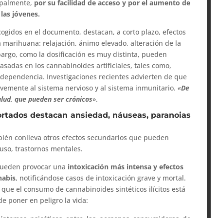
cipalmente,
por su facilidad de acceso y por el aumento de
las jóvenes.
cogidos en el documento, destacan, a corto plazo, efectos
 marihuana: relajación, ánimo elevado, alteración de la
bargo, como la dosificación es muy distinta, pueden
sadas en los cannabinoides artificiales, tales como,
y dependencia. Investigaciones recientes advierten de que
vemente al sistema nervioso y al sistema inmunitario.
«
De
salud, que pueden ser crónicos
».
ortados destacan ansiedad, náuseas, paranoias
ién conlleva otros efectos secundarios que pueden
uso, trastornos mentales.
 pueden provocar una
intoxicación más intensa y efectos
nabis
, notificándose casos de intoxicación grave y mortal.
 que el consumo de cannabinoides sintéticos ilícitos está
e poner en peligro la vida: