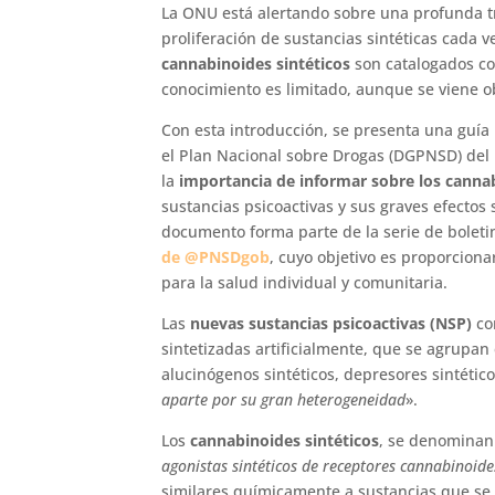
La ONU está alertando sobre una profunda t
proliferación de sustancias sintéticas cada v
cannabinoides sintéticos
son catalogados co
conocimiento es limitado, aunque se viene 
Con esta introducción, se presenta una guía
el Plan Nacional sobre Drogas (DGPNSD) del M
la
importancia de informar sobre los cannab
sustancias psicoactivas y sus graves efectos 
documento forma parte de la serie de bole
de @PNSDgob
, cuyo objetivo es proporcion
para la salud individual y comunitaria.
Las
nuevas sustancias psicoactivas (NSP)
co
sintetizadas artificialmente, que se agrupan
alucinógenos sintéticos, depresores sintétic
aparte por su gran heterogeneidad
».
Los
cannabinoides sintéticos
, se denomina
agonistas sintéticos de receptores cannabinoide
similares químicamente a sustancias que se 