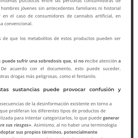
síntomas psicóticos entre las personas consumidoras de
 hombres jóvenes sin antecedentes familiares ni historial
 en el caso de consumidores de cannabis artificial, en
a convencional.
os de que los metabolitos de estos productos pueden ser
a
puede sufrir una sobredosis que, si no r
ecibe atención
a
 De acuerdo con el documento, esto puede suceder,
tras drogas más peligrosas, como el fentanilo.
tas sustancias puede provocar confusión y
onsecuencias de la desinformación existente en torno a
que proliferan los diferentes tipos de productos de
ilizada para intentar categorizarlos, lo que puede
generar
re sus riesgos
»
. Asimismo, al no haber una terminología
 adoptar sus propios términos, potencialmente