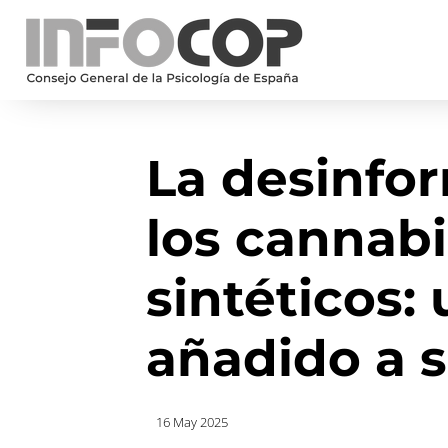
La desinfo
los cannab
sintéticos: 
añadido a s
16 May 2025