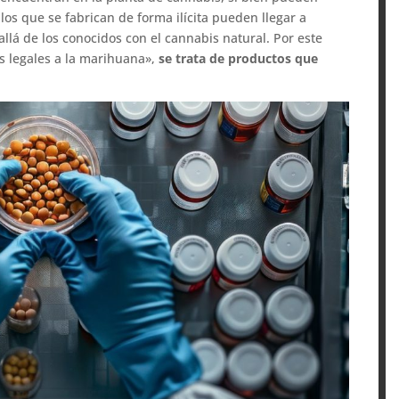
los que se fabrican de forma ilícita pueden llegar a
llá de los conocidos con el cannabis natural. Por este
s legales a la marihuana»,
se trata de productos que