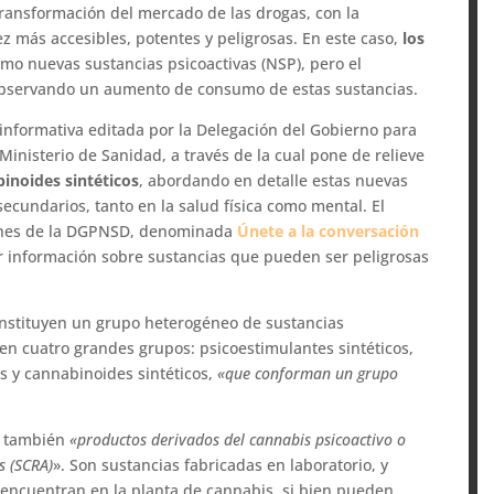
ransformación del mercado de las drogas, con la
ez más accesibles, potentes y peligrosas. En este caso,
los
mo nuevas sustancias psicoactivas (NSP), pero el
observando un aumento de consumo de estas sustancias.
 informativa editada por la Delegación del Gobierno para
inisterio de Sanidad, a través de la cual pone de relieve
inoides sintéticos
, abordando en detalle estas nuevas
secundarios, tanto en la salud física como mental. El
tines de la DGPNSD, denominada
Únete a la conversación
ar información sobre sustancias que pueden ser peligrosas
nstituyen un grupo heterogéneo de sustancias
 en cuatro grandes grupos: psicoestimulantes sintéticos,
os y cannabinoides sintéticos,
«que conforman un grupo
n también
«productos derivados del cannabis psicoactivo o
s (SCRA)
». Son sustancias fabricadas en laboratorio, y
encuentran en la planta de cannabis, si bien pueden