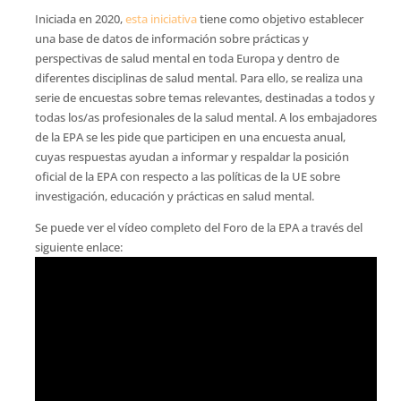
Iniciada en 2020,
esta iniciativa
tiene como objetivo establecer
una base de datos de información sobre prácticas y
perspectivas de salud mental en toda Europa y dentro de
diferentes disciplinas de salud mental. Para ello, se realiza una
serie de encuestas sobre temas relevantes, destinadas a todos y
todas los/as profesionales de la salud mental. A los embajadores
de la EPA se les pide que participen en una encuesta anual,
cuyas respuestas ayudan a informar y respaldar la posición
oficial de la EPA con respecto a las políticas de la UE sobre
investigación, educación y prácticas en salud mental.
Se puede ver el vídeo completo del Foro de la EPA a través del
siguiente enlace: