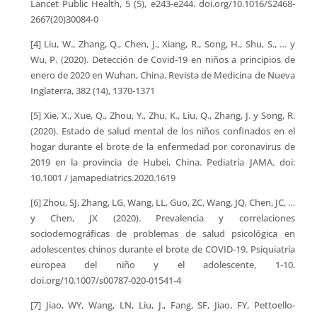
Lancet Public Health, 5 (5), e243-e244. doi.org/10.1016/S2468-
2667(20)30084-0
[4] Liu, W., Zhang, Q., Chen, J., Xiang, R., Song, H., Shu, S., … y
Wu, P. (2020). Detección de Covid-19 en niños a principios de
enero de 2020 en Wuhan, China. Revista de Medicina de Nueva
Inglaterra, 382 (14), 1370-1371
[5] Xie, X., Xue, Q., Zhou, Y., Zhu, K., Liu, Q., Zhang, J. y Song, R.
(2020). Estado de salud mental de los niños confinados en el
hogar durante el brote de la enfermedad por coronavirus de
2019 en la provincia de Hubei, China. Pediatría JAMA. doi:
10.1001 / jamapediatrics.2020.1619
[6] Zhou, SJ, Zhang, LG, Wang, LL, Guo, ZC, Wang, JQ, Chen, JC, …
y Chen, JX (2020). Prevalencia y correlaciones
sociodemográficas de problemas de salud psicológica en
adolescentes chinos durante el brote de COVID-19. Psiquiatría
europea del niño y el adolescente, 1-10.
doi.org/10.1007/s00787-020-01541-4
[7] Jiao, WY, Wang, LN, Liu, J., Fang, SF, Jiao, FY, Pettoello-