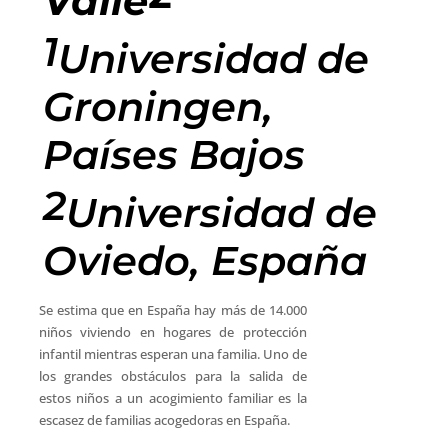
Valle
1
U
n
iversidad de
Groningen,
Países Bajos
2
Universidad
de
Oviedo, España
Se estima que en España hay más de 14.000
niños viviendo en hogares de protección
infantil mientras esperan una familia. Uno de
los grandes obstáculos para la salida de
estos niños a un acogimiento familiar es la
escasez de familias acogedoras en España.