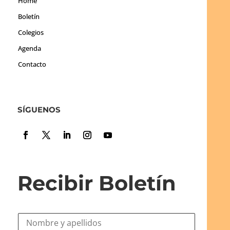
Home
Boletín
Colegios
Agenda
Contacto
SÍGUENOS
Recibir Boletín
N
o