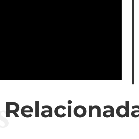
s
s Relacionad