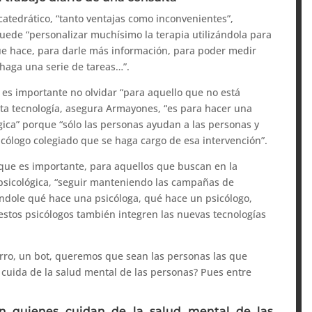
l catedrático, “tanto ventajas como inconvenientes”,
uede “personalizar muchísimo la terapia utilizándola para
que hace, para darle más información, para poder medir
 haga una serie de tareas…”.
, es importante no olvidar “para aquello que no está
sta tecnología, asegura Armayones, “es para hacer una
gica” porque “sólo las personas ayudan a las personas y
icólogo colegiado que se haga cargo de esa intervención”.
e que es importante, para aquellos que buscan en la
 psicológica, “seguir manteniendo las campañas de
ándole qué hace una psicóloga, qué hace un psicólogo,
estos psicólogos también integren las nuevas tecnologías
rro, un bot, queremos que sean las personas las que
 cuida de la salud mental de las personas? Pues entre
on quienes cuidan de la salud mental de las