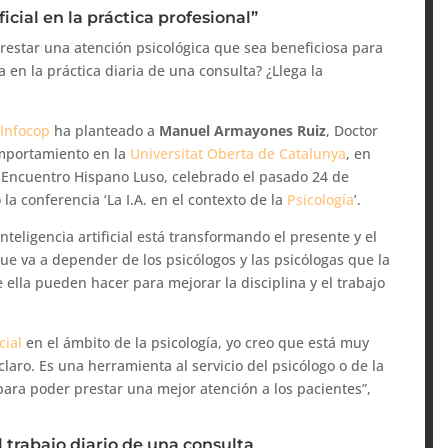
ficial en la práctica profesional”
 prestar una atención psicológica que sea beneficiosa para
 en la práctica diaria de una consulta? ¿Llega la
e
Infocop
ha planteado a
Manuel Armayones
Ruiz
, Doctor
omportamiento en la
Universitat Oberta de Catalunya
, en
I Encuentro Hispano Luso, celebrado el pasado 24 de
a conferencia ‘La I.A. en el contexto de la
Psicología
’.
nteligencia artificial está transformando el presente y el
que va a depender de los psicólogos y las psicólogas que la
 ella pueden hacer para mejorar la disciplina y el trabajo
cial
en el ámbito de la psicología, yo creo que está muy
laro. Es una herramienta al servicio del psicólogo o de la
 para poder prestar una mejor atención a los pacientes”,
l trabajo diario de una consulta