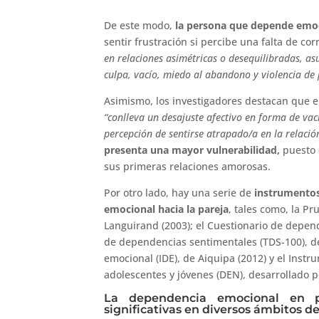
De este modo,
la persona que depende emoc
sentir frustración si percibe una falta de c
en relaciones asimétricas o desequilibradas, 
culpa, vacío, miedo al abandono y violencia de
Asimismo, los investigadores destacan que el
“conlleva un desajuste afectivo en forma de va
percepción de sentirse atrapado/a en la relació
presenta una mayor vulnerabilidad,
puesto 
sus primeras relaciones amorosas.
Por otro lado, hay una serie de
instrumentos
emocional hacia la pareja
, tales como, la Pr
Languirand (2003); el Cuestionario de depen
de dependencias sentimentales (TDS-100), de
emocional (IDE), de Aiquipa (2012) y el Ins
adolescentes y jóvenes (DEN), desarrollado por
La dependencia emocional en p
significativas en diversos ámbitos de