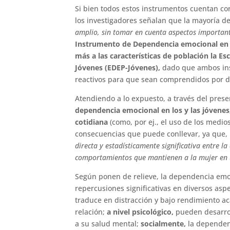
Si bien todos estos instrumentos cuentan con
los investigadores señalan que la mayoría de
amplio, sin tomar en cuenta aspectos important
Instrumento de Dependencia emocional en e
más a las características de población la E
Jóvenes (EDEP-Jóvenes),
dado que ambos ins
reactivos para que sean comprendidos por d
Atendiendo a lo expuesto, a través del pres
dependencia emocional en los y las jóvene
cotidiana
(como, por ej., el uso de los medio
consecuencias que puede conllevar, ya que,
directa y estadísticamente significativa entre l
comportamientos que mantienen a la mujer en u
Según ponen de relieve, la dependencia emoc
repercusiones significativas en diversos aspe
traduce en distracción y bajo rendimiento a
relación;
a nivel psicológico,
pueden desarrol
a su salud mental;
socialmente,
la dependenc