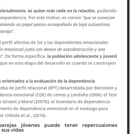
ionalmente, es quien más cede en la relación
, pudiendo
orrespondencia. Por este motivo, es común
“que se sumerjan
asumiendo un papel pasivo acompañado de baja autoestima,
 pareja
”.
 perfil afectivo de los y las dependientes emocionales
cío emocional junto con deseos de autodestrucción y una
n”.
De forma específica,
la población adolescente y juvenil
que en esta etapa del desarrollo es cuando se construyen
 orientados a la evaluación de la dependencia
ueba de perfil relacional (RPT) desarrollada por Bornstein y
dencia emocional (CDE) de Lemos y Londoño (2006); el Test
 Sirvent y Moral (2007b); el Inventario de dependencia
trumento de dependencia emocional en el noviazgo para
 Urbiola et al., (2014).
arejas jóvenes puede tener repercusiones
 sus vidas