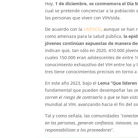
Hoy,
1 de diciembre, se conmemora el Día Mu
cual se pretende concienciar a la población
las personas que viven con VIH/sida.
De acuerdo con la
UNESCO
, aunque se han r
como amenaza para la salud pública,
la epid
jóvenes continúan expuestas de manera des
indican que, tan sólo en 2020, 410.000 jóvene
cuales 150.000 eran adolescentes de entre 10
conocimiento exhaustivo del VIH entre los y
tres tiene conocimientos precisos en torno 
En este año 2023, bajo el
Lema “Que lideren
fundamental que pueden desempeñar las o
corren el riesgo de contraerlo o que se han vis
mundial al VIH, avanzando hacia el fin del si
Tal y como señala, las comunidades
“conecta
en las personas, generan confianza, innovan, su
responsabilizan a los proveedores
”.