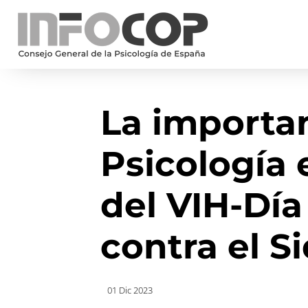
La importan
Psicología 
del VIH-Dí
contra el S
01 Dic 2023