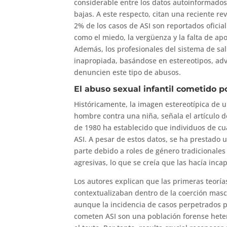
considerable entre los datos autoinformados 
bajas. A este respecto, citan una reciente r
2% de los casos de ASI son reportados oficia
como el miedo, la vergüenza y la falta de ap
Además, los profesionales del sistema de s
inapropiada, basándose en estereotipos, advie
denuncien este tipo de abusos.
El abuso sexual infantil cometido 
Históricamente, la imagen estereotípica de u
hombre contra una niña, señala el artículo d
de 1980 ha establecido que individuos de cu
ASI. A pesar de estos datos, se ha prestado
parte debido a roles de género tradicionales
agresivas, lo que se creía que las hacía inca
Los autores explican que las primeras teorí
contextualizaban dentro de la coerción masc
aunque la incidencia de casos perpetrados 
cometen ASI son una población forense heter