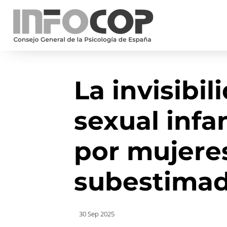
La invisibi
sexual infa
por mujere
subestima
30 Sep 2025