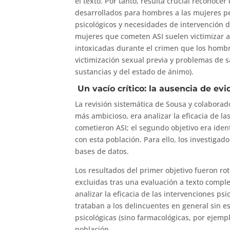
el texto. Por tanto, resulta crucial reconoce
desarrollados para hombres a las mujeres p
psicológicos y necesidades de intervención d
mujeres que cometen ASI suelen victimizar 
intoxicadas durante el crimen que los homb
victimización sexual previa y problemas de 
sustancias y del estado de ánimo).
Un vacío crítico: la ausencia de ev
La revisión sistemática de Sousa y colaborad
más ambicioso, era analizar la eficacia de l
cometieron ASI; el segundo objetivo era ident
con esta población. Para ello, los investiga
bases de datos.
Los resultados del primer objetivo fueron r
excluidas tras una evaluación a texto comple
analizar la eficacia de las intervenciones ps
trataban a los delincuentes en general sin es
psicológicas (sino farmacológicas, por ejemp
población.