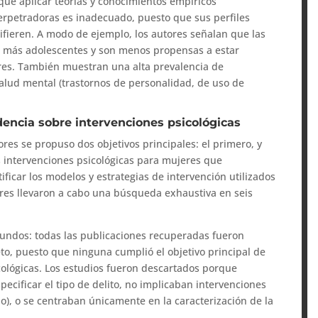
r que aplicar teorías y conocimientos empíricos
erpetradoras es inadecuado, puesto que sus perfiles
ifieren. A modo de ejemplo, los autores señalan que las
a más adolescentes y son menos propensas a estar
res. También muestran una alta prevalencia de
salud mental (trastornos de personalidad, de uso de
idencia sobre intervenciones psicológicas
ores se propuso dos objetivos principales: el primero, y
as intervenciones psicológicas para mujeres que
ificar los modelos y estrategias de intervención utilizados
dores llevaron a cabo una búsqueda exhaustiva en seis
otundos: todas las publicaciones recuperadas fueron
to, puesto que ninguna cumplió el objetivo principal de
icológicas. Los estudios fueron descartados porque
pecificar el tipo de delito, no implicaban intervenciones
lo), o se centraban únicamente en la caracterización de la