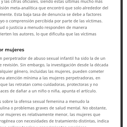
y las cifras oficiales, siendo estas últimas mucho más
evisión meta-analítica que encontró que solo alrededor del
lmente. Esta baja tasa de denuncia se debe a factores
oyo o comprensión percibida por parte de las víctimas.
alud o justicia a menudo responden de manera
rten los autores, lo que dificulta que las víctimas
por mujeres
n perpetrador de abuso sexual infantil ha sido la de un
e revisión. Sin embargo, la investigación desde la década
alquier género, incluidas las mujeres, pueden cometer
 una atención mínima a las mujeres perpetradoras, en
 que las retratan como cuidadoras, protectoras y no
paces de dañar a un niño o niña, apunta el artículo.
as sobre la ofensa sexual femenina a menudo la
ulina o problemas graves de salud mental. No obstante,
por mujeres es relativamente menor, las mujeres que
ogénea con necesidades de tratamiento distintas, indica