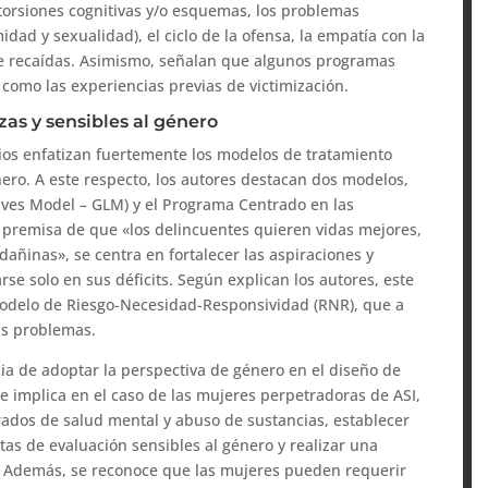
storsiones cognitivas y/o esquemas, los problemas
dad y sexualidad), el ciclo de la ofensa, la empatía con la
 de recaídas. Asimismo, señalan que algunos programas
 como las experiencias previas de victimización.
zas y sensibles al género
ios enfatizan fuertemente los modelos de tratamiento
énero. A este respecto, los autores destacan dos modelos,
ives Model – GLM) y el Programa Centrado en las
a premisa de que «los delincuentes quieren vidas mejores,
ñinas», se centra en fortalecer las aspiraciones y
rse solo en sus déficits. Según explican los autores, este
modelo de Riesgo-Necesidad-Responsividad (RNR), que a
us problemas.
ia de adoptar la perspectiva de género en el diseño de
e implica en el caso de las mujeres perpetradoras de ASI,
rados de salud mental y abuso de sustancias, establecer
tas de evaluación sensibles al género y realizar una
a. Además, se reconoce que las mujeres pueden requerir