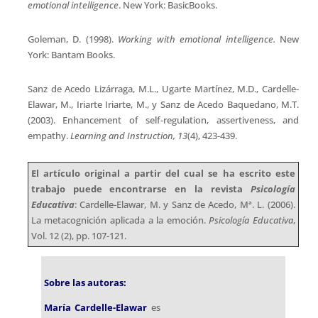
Sobre las autoras:
María Cardelle-Elawar
es
Ph.D en Psicología
Educativa por la
Universidad de Stanford y
es actualmente profesora
en la Universidad Estatal de
Arizona (ASU). Ha
publicado numerosos
artículos en revistas
nacionales e
internacionales y su área
de investigación está
centrada en la influencia de
la metacognición, la
emoción y la motivación en
los procesos de enseñanza
aprendizaje.