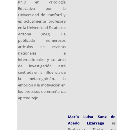
María Luisa Sanz de
Acedo Lizárraga
es
Profesora Titular de
Universidad en el
Departamento de
Psicología y Pedagogía de
la Universidad Pública de
Navarra y autora de varios
libros, tales como
Cognición
en el aula
(1999) y
La toma
de decisiones acertadas
(2005). También ha
publicado en revistas de
impacto y su labor
investigadora está
centrada mayormente en
la aplicación de la
Psicología cognitiva a la
mejora de las capacidades