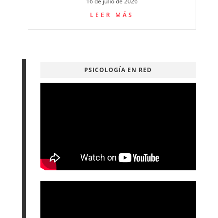
LOS COLEGIOS HABLAN
«Amarga navidad»: Un iceberg del alma
humana-Blog de la Psicología del COP
Madrid
31 Jul 2026
COP Madrid El Blog de la Psicología, editado
por el Colegio Oficial de la Psicología de...