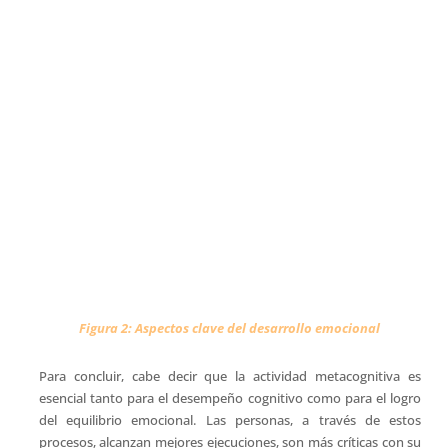
Para concluir, cabe decir que la actividad metacognitiva es
esencial tanto para el desempeño cognitivo como para el logro
del equilibrio emocional. Las personas, a través de estos
procesos, alcanzan mejores ejecuciones, son más críticas con su
propia actuación y utilizan la mente y el corazón de forma más
inteligente. La familia tiene muchos cometidos; entre otros,
generar una convivencia que facilite la reflexión personal y
grupal y la interacción afectiva entre sus miembros. La escuela
ha de trabajar, en unión con los padres, para que la formación
académica contribuya, lo más posible, a la madurez emocional
de los estudiantes enseñándoles a resolver conflictos, a
expresar emociones positivas y a fomentar relaciones
interpersonales amistosas, colaboradoras y enriquecedoras,
donde puedan desarrollarse como personas creativas,
generosas, comprensivas y tolerantes.
Bibliografía
Cardelle-Elawar, M., y Sanz de Acedo Lizárraga, M.L. (1997). La
inteligencia emocional: su regulación e implicación.
Huarte de
San Juan, 2-3
, 247-266.