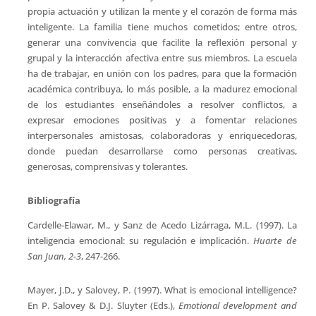
Mayer, J.D., y Salovey, P. (1997). What is emocional intelligence?
En P. Salovey & D.J. Sluyter (Eds.),
Emotional development and
emotional intelligence
. New York: BasicBooks.
Goleman, D. (1998).
Working with emotional intelligence.
New
York: Bantam Books.
Sanz de Acedo Lizárraga, M.L., Ugarte Martínez, M.D., Cardelle-
Elawar, M., Iriarte Iriarte, M., y Sanz de Acedo Baquedano, M.T.
(2003). Enhancement of self-regulation, assertiveness, and
empathy.
Learning and Instruction, 13
(4), 423-439.
El artículo original a partir del cual se ha escrito este
trabajo puede encontrarse en la revista
Psicología
Educativa
: Cardelle-Elawar, M. y Sanz de Acedo, Mª. L. (2006).
La metacognición aplicada a la emoción.
Psicología Educativa
,
Vol. 12 (2), pp. 107-121.