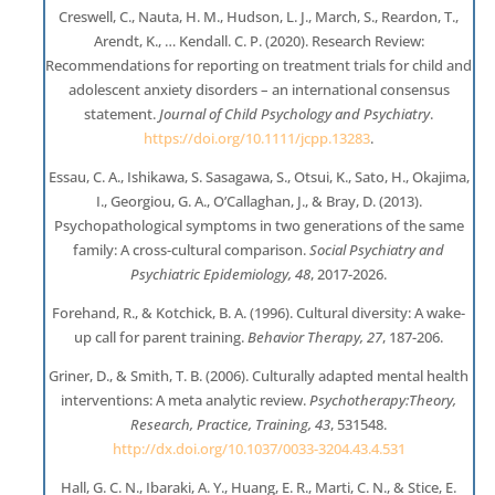
Creswell, C., Nauta, H. M., Hudson, L. J., March, S., Reardon, T.,
Arendt, K., … Kendall. C. P. (2020). Research Review:
Recommendations for reporting on treatment trials for child and
adolescent anxiety disorders – an international consensus
statement.
Journal of Child Psychology and Psychiatry
.
https://doi.org/10.1111/jcpp.13283
.
Essau, C. A., Ishikawa, S. Sasagawa, S., Otsui, K., Sato, H., Okajima,
I., Georgiou, G. A., O’Callaghan, J., & Bray, D. (2013).
Psychopathological symptoms in two generations of the same
family: A cross-cultural comparison.
Social Psychiatry and
Psychiatric Epidemiology, 48
, 2017-2026.
Forehand, R., & Kotchick, B. A. (1996). Cultural diversity: A wake-
up call for parent training.
Behavior Therapy, 27
, 187-206.
Griner, D., & Smith, T. B. (2006). Culturally adapted mental health
interventions: A meta analytic review.
Psychotherapy:
Theory,
Research, Practice, Training, 43
, 531548.
http://dx.doi.org/10.1037/0033-3204.43.4.531
Hall, G. C. N., Ibaraki, A. Y., Huang, E. R., Marti, C. N., & Stice, E.