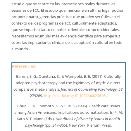
estudio que se centre en las interacciones reales durante las
sesiones de TCC. El estudio que mencioné en último lugar podría
proporcionar sugerencias prácticas que pueden ser útiles en el
contexto de los programas de TCC culturalmente adaptados,
que se imparten tanto en países orientales como occidentales.
Necesitamos acumular más evidencia científica para arrojar luz
sobre las implicaciones clínicas de la adaptación cultural en todo
el mundo
.
Referencias:
Benish, S. G., Quintana, S., & Wampold, B. E. (2011). Culturally
adapted psychotherapy and the legitimacy of myth: A direct-
comparison meta-analysis.
Journal of Counseling Psychology, 58
,
279289.
http://dx.doi.org/10.1037/a0023626
.
Chun, C, A., Enomoto, K., & Sue, S. (1996). Health care issues
among Asian Americans: Implications od somatization. In P. M.
Kato & T. Mann (Eds.),
Handbook of diversity issues in health
psychology
(pp. 347-365). New York: Plenum Press.