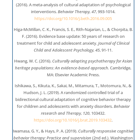
(2016). A meta-analysis of cultural adaptation of psychological
interventions.
Behavior Therapy, 47
, 993-1014.
https://doi.org/10.1016/j.beth.2016.09.005
Higa-McMillan, C. K., Francis, S. E., Rith-Najarian, L., & Chorpita, B.
F. (2016). Evidence base update: 50 years of research on
treatment for child and adolescent anxiety.
Journal of Clinical
Child and Adolescent Psychology, 45
, 91-11.
Hwang, W. C. (2016).
Culturally adapting psychotherapy for Asian
heritage populations: An evidence-based approach.
Cambridge,
MA: Elsevier Academic Press.
Ishikawa, S., Kikuta, K., Sakai, M., Mitamura, T., Motomura, N., &
Hudson, J. L. (2019). A randomized controlled trial of a
bidirectional cultural adaptation of cognitive behavior therapy
for children and adolescents with anxiety disorders.
Behavior
research and Therapy, 120
, 103432.
https://doi.org/10.1016/j.brat.2019.103432
.
Iwamasa, G. Y., & Hays, P. A. (2019).
Culturally responsive cognitive
behavior therapy: Practice and supervision
(2nd ed.). Washington