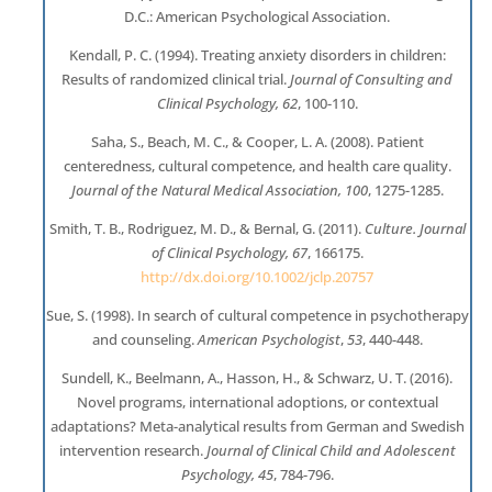
D.C.: American Psychological Association.
Kendall, P. C. (1994). Treating anxiety disorders in children:
Results of randomized clinical trial.
Journal of Consulting and
Clinical Psychology, 62
, 100-110.
Saha, S., Beach, M. C., & Cooper, L. A. (2008). Patient
centeredness, cultural competence, and health care quality.
Journal of the Natural Medical Association, 100
, 1275-1285.
Smith, T. B., Rodriguez, M. D., & Bernal, G. (2011).
Culture. Journal
of Clinical Psychology, 67
, 166175.
http://dx.doi.org/10.1002/jclp.20757
Sue, S. (1998). In search of cultural competence in psychotherapy
and counseling.
American Psychologist
,
53
, 440-448.
Sundell, K., Beelmann, A., Hasson, H., & Schwarz, U. T. (2016).
Novel programs, international adoptions, or contextual
adaptations? Meta-analytical results from German and Swedish
intervention research.
Journal of Clinical Child and Adolescent
Psychology, 45
, 784-796.