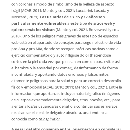
con coronas a modo de simbolismo de la belleza de aspecto
frágil (ACAB, 2011; Mento y col., 2021; Lucciarini, Losada y
Moscardi, 2021).
Las usuarias de 13, 15 y 17 años son
particularmente vulnerables a este tipo de sitios web y
quienes más los visitan
(Mento y col. 2021, Borzewoski y col.,
2010). Uno de los peligros más graves de este tipo de espacios
web está en el apartado de consejos para seguir el estilo de vida
pro Ana y pro Mía, donde se recogen prácticas nocivas como el
ejercicio compensatorio y autoinfligirse dolor (haciéndose
cortes en la piel cada vez que piensan en comida para evitar así
el hambre o la ansiedad por comer), desinformando de forma
incontrolada, y aportando datos erróneos y falsos mitos
altamente peligrosos para la salud y para un correcto desarrollo
físico y emocional (ACAB, 2010; 2011; Mento y col., 2021). Entre la
información que aportan, se incluye material gráfico (imágenes
de cuerpos extremadamente delgados, citas, poesías, etc.) para
alentar a los/as usuarios/as del sitio a continuar sus esfuerzos
de alcanzar el ideal de delgadez absoluta, una tendencia
conocida como
thinspiration
.
A pesar del alto consenso entre los expertos en considerar