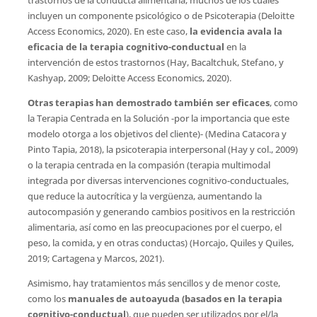
trastornos de la conducta alimentaria, muchos de los cuales
incluyen un componente psicológico o de Psicoterapia (Deloitte
Access Economics, 2020). En este caso,
la evidencia avala la
eficacia de la terapia cognitivo-conductual
en la
intervención de estos trastornos (Hay, Bacaltchuk, Stefano, y
Kashyap, 2009; Deloitte Access Economics, 2020).
Otras terapias han demostrado también ser eficaces
, como
la Terapia Centrada en la Solución -por la importancia que este
modelo otorga a los objetivos del cliente)- (Medina Catacora y
Pinto Tapia, 2018), la psicoterapia interpersonal (Hay y col., 2009)
o la terapia centrada en la compasión (terapia multimodal
integrada por diversas intervenciones cognitivo-conductuales,
que reduce la autocrítica y la vergüenza, aumentando la
autocompasión y generando cambios positivos en la restricción
alimentaria, así como en las preocupaciones por el cuerpo, el
peso, la comida, y en otras conductas) (Horcajo, Quiles y Quiles,
2019; Cartagena y Marcos, 2021).
Asimismo, hay tratamientos más sencillos y de menor coste,
como los
manuales de autoayuda
(basados en la terapia
cognitivo-conductual
), que pueden ser utilizados por el/la