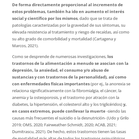
De forma directamente proporcional al incremento de
estos problemas, también ha ido en aumento el interés
social y científico por los mismos
, dado que se trata de
patologías caracterizadas por la gravedad de sus síntomas, su
elevada resistencia al tratamiento y riesgo de recaídas, así como
su alto grado de comorbilidad y mortalidad (Cartagena y
Marcos, 2021).
Como se desprende de numerosas investigaciones,
los
trastornos de la alimentación a menudo se asocian con la
depresión, la ansiedad, el consumo y/o abuso de
sustancias y con trastornos de la personalidad), así como
con enfermedades físicas importantes
(por ej., la anorexia se
relaciona significativamente con la fibromialgia, el cáncer, la
anemia y la osteoporosis, y el trastorno por atracón con la
diabetes, la hipertensión, el colesterol alto y los triglicéridos)
y,
en casos extremos, puede conllevar la muerte
-siendo las
causas más frecuentes el suicidio o la desnutrición- (Udo y Grilo
2019; OMS, 2020; Fairweather-Schmidt, 2020; ACAB, 2021;
Dumitrascu, 2021). De hecho, estos trastornos tienen las tasas
de mortalidad más altas de todos los trastornos psiquiátricos,