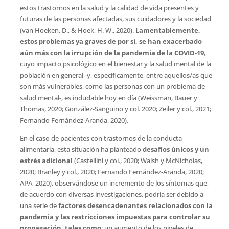
estos trastornos en la salud y la calidad de vida presentes y
futuras de las personas afectadas, sus cuidadores y la sociedad
(van Hoeken, D., & Hoek, H. W., 2020).
Lamentablemente,
estos problemas ya graves de por sí, se han exacerbado
aún más con la irrupción de la pandemia de la COVID-19
,
cuyo impacto psicológico en el bienestar y la salud mental de la
población en general -y, específicamente, entre aquellos/as que
son más vulnerables, como las personas con un problema de
salud mental-, es indudable hoy en día (Weissman, Bauer y
Thomas, 2020; González-Sanguino y col. 2020; Zeiler y col., 2021;
Fernando Fernández-Aranda, 2020).
En el caso de pacientes con trastornos de la conducta
alimentaria, esta situación ha planteado
desafíos únicos y un
estrés adicional
(Castellini y col., 2020; Walsh y McNicholas,
2020; Branley y col., 2020; Fernando Fernández-Aranda, 2020;
APA, 2020), observándose un incremento de los síntomas que,
de acuerdo con diversas investigaciones, podría ser debido a
una serie de
factores desencadenantes relacionados con la
pandemia y las restricciones impuestas para controlar su
propagación, tales como
: un aumento de los niveles de