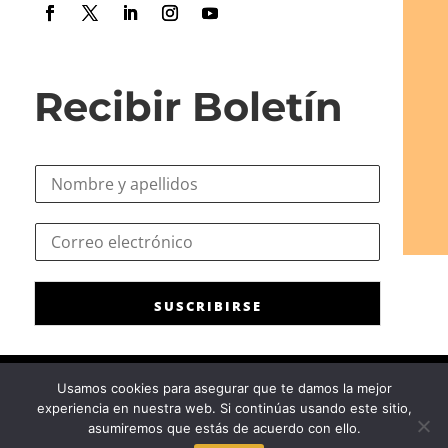
Recibir Boletín
N
o
m
N
C
b
o
o
r
m
r
e
b
r
*
r
SUSCRIBIRSE
e
e
o
*
e
C
l
o
Usamos cookies para asegurar que te damos la mejor
e
r
experiencia en nuestra web. Si continúas usando este sitio,
c
Consejo General de la Psicología de España
|
Privacidad
|
Aviso
r
asumiremos que estás de acuerdo con ello.
t
Legal
|
Política de cookies
e