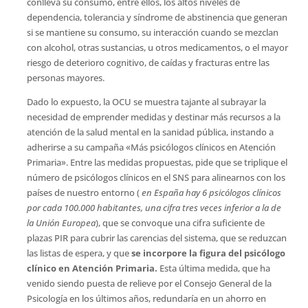
conlleva su consumo, entre ellos, los altos niveles de
dependencia, tolerancia y síndrome de abstinencia que generan
si se mantiene su consumo, su interacción cuando se mezclan
con alcohol, otras sustancias, u otros medicamentos, o el mayor
riesgo de deterioro cognitivo, de caídas y fracturas entre las
personas mayores.
Dado lo expuesto, la OCU se muestra tajante al subrayar la
necesidad de emprender medidas y destinar más recursos a la
atención de la salud mental en la sanidad pública, instando a
adherirse a su campaña «Más psicólogos clínicos en Atención
Primaria». Entre las medidas propuestas, pide que se triplique el
número de psicólogos clínicos en el SNS para alinearnos con los
países de nuestro entorno ( 
en España hay 6 psicólogos clínicos
por cada 100.000 habitantes, una cifra tres veces inferior a la de
la Unión Europea
), que se convoque una cifra suficiente de
plazas PIR para cubrir las carencias del sistema, que se reduzcan
las listas de espera, y que
se incorpore la figura del psicólogo
clínico en Atención Primaria.
Esta última medida, que ha
venido siendo puesta de relieve por el Consejo General de la
Psicología en los últimos años, redundaría en un ahorro en