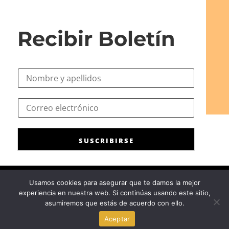
Recibir Boletín
N
o
m
*
C
b
C
o
r
o
r
e
r
r
*
r
SUSCRIBIRSE
e
e
o
o
e
e
l
l
Usamos cookies para asegurar que te damos la mejor
e
e
experiencia en nuestra web. Si continúas usando este sitio,
c
Consejo General de la Psicología de España
|
Privacidad
|
Aviso
c
asumiremos que estás de acuerdo con ello.
t
Legal
|
Política de cookies
t
r
Aceptar
r
ó