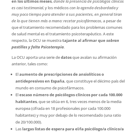
en los últimos meses
,
donde la presencia de psicólogos clínicos
es casi testimonial
, y los médicos
con la agenda desbordada y
muy poco tiempo para atender a sus pacientes, en general tiran
de lo que tienen más a mano: recetar psicofármacos
, a pesar de
que el tratamiento recomendado para los problemas comunes
de salud mental es el tratamiento psicoterapéutico. A este
respecto, la OCU se muestra
tajante al afirmar que
sobran
pastillas y falta Psicoterapia
.
La OCU aporta una serie de
datos
que avalan su afirmación
anterior, tales como:
El
aumento de prescripciones de ansiolíticos o
antidepresivos en España
, que constituye el décimo país del
mundo en consumo de psicofármacos.
El
escaso número de psicólogos clínicos por cada 100.000
habitantes
, que se sitúa en 6, tres veces menos de la media
europea (cifrada en 18 profesionales por cada 100.000
habitantes) y muy por debajo de lo recomendado (una ratio
de 20/100.000).
Las
largas listas de espera para el/la psicólogo/a clínico/a