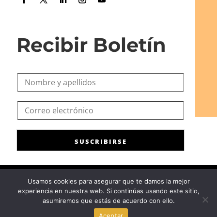
Recibir Boletín
N
o
m
C
C
b
o
o
r
r
r
e
r
r
*
e
SUSCRIBIRSE
e
o
o
C
e
o
l
r
Usamos cookies para asegurar que te damos la mejor
e
r
experiencia en nuestra web. Si continúas usando este sitio,
c
Consejo General de la Psicología de España
|
Privacidad
|
Aviso
e
asumiremos que estás de acuerdo con ello.
t
Legal
|
Política de cookies
o
r
Aceptar