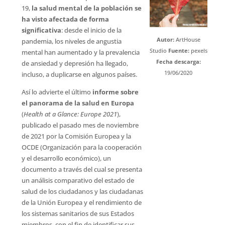
19,
la salud mental de la población se
ha visto afectada de forma
significativa
: desde el inicio de la
Autor:
ArtHouse
pandemia, los niveles de angustia
Studio
Fuente:
pexels
mental han aumentado y la prevalencia
Fecha descarga:
de ansiedad y depresión ha llegado,
19/06/2020
incluso, a duplicarse en algunos países.
Así lo advierte el último
informe sobre
el panorama de la salud en Europa
(
Health at a Glance: Europe
2021
),
publicado el pasado mes de noviembre
de 2021 por la Comisión Europea y la
OCDE (Organización para la cooperación
y el desarrollo económico), un
documento a través del cual se presenta
un análisis comparativo del estado de
salud de los ciudadanos y las ciudadanas
de la Unión Europea y el rendimiento de
los sistemas sanitarios de sus Estados
miembros, con el fin de identificar sus