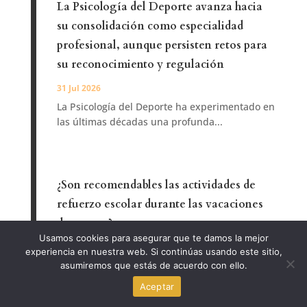
La Psicología del Deporte avanza hacia
su consolidación como especialidad
profesional, aunque persisten retos para
su reconocimiento y regulación
31 Jul 2026
La Psicología del Deporte ha experimentado en
las últimas décadas una profunda...
¿Son recomendables las actividades de
refuerzo escolar durante las vacaciones
de verano?
Usamos cookies para asegurar que te damos la mejor
31 Jul 2026
experiencia en nuestra web. Si continúas usando este sitio,
Las vacaciones escolares plantean cada año el
asumiremos que estás de acuerdo con ello.
mismo interrogante a familias y docentes:...
Aceptar