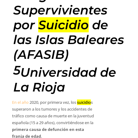
Supervivientes
por
Suicidio
de
las Islas Baleares
(AFASIB)
5
Universidad de
La Rioja
En el año
2020, por primera vez, los
suicidio
s
superaron a los tumores y los accidentes de
tráfico como causa de muerte en la juventud
española (15 a 29 años), convirtiéndose en la
primera causa de defunción en esta
franja de edad
.