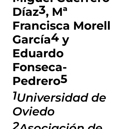
3
Díaz
, Mª
Francisca Morell
4
García
y
Eduardo
Fonseca-
5
Pedrero
1
Universidad de
Oviedo
2
Asociación de