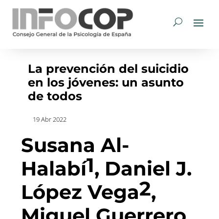
La prevención del suicidio
en los jóvenes: un asunto
de todos
19 Abr 2022
Susana Al-
1
Halabí
, Daniel J.
2
López Vega
,
Miguel Guerrero