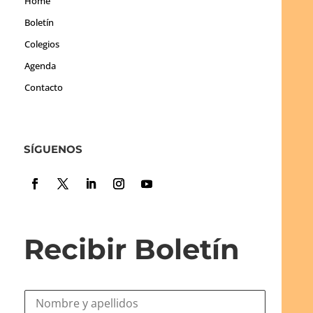
Home
Boletín
Colegios
Agenda
Contacto
SÍGUENOS
Recibir Boletín
N
o