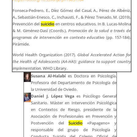
Fonseca-Pedrero, E., Díez Gómez del Casal, A., Pérez de Albéniz,
A., Sebastián-Enesco, C., Inchausti, F., & Pérez Trenado, M. (2019).
Prevención del
suicidio
en centros educativos. In B. Lucas-Molina
& M. Giménez-Dasí (Coords.),
Promoción de la salud a través de
programas de intervención en contexto educativo
(pp. 157-184).
Pirámide.
World Health Organization (2017).
Global Accelerated Action for
the Health of Adolescents (AA-HA!): guidance to support country
implementation.
WHO Library.
Susana Al-Halabí
es Doctora en Psicología.
Profesora del Departamento de Psicología de
la Universidad de Oviedo.
Daniel J. López Vega
es Psicólogo General
Sanitario. Máster en Intervención Psicológica
en Contextos de Riesgo, presidente de la
Asociación de Profesionales en Prevención y
Postvención del
Suicidio
«Papageno» y
responsable del grupo de Psicología y
Conducta Suicida del Colegio Oficial de