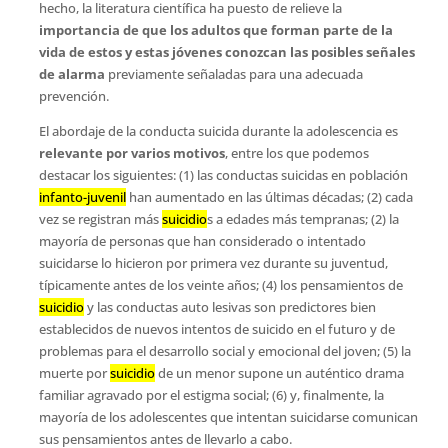
hecho, la literatura científica ha puesto de relieve la
importancia de que los adultos que forman parte de la
vida de estos y estas jóvenes conozcan las posibles señales
de alarma
previamente señaladas para una adecuada
prevención.
El abordaje de la conducta suicida durante la adolescencia es
relevante por varios motivos
, entre los que podemos
destacar los siguientes: (1) las conductas suicidas en población
infanto-juvenil
han aumentado en las últimas décadas; (2) cada
vez se registran más
suicidio
s a edades más tempranas; (2) la
mayoría de personas que han considerado o intentado
suicidarse lo hicieron por primera vez durante su juventud,
típicamente antes de los veinte años; (4) los pensamientos de
suicidio
y las conductas auto lesivas son predictores bien
establecidos de nuevos intentos de suicido en el futuro y de
problemas para el desarrollo social y emocional del joven; (5) la
muerte por
suicidio
de un menor supone un auténtico drama
familiar agravado por el estigma social; (6) y, finalmente, la
mayoría de los adolescentes que intentan suicidarse comunican
sus pensamientos antes de llevarlo a cabo.