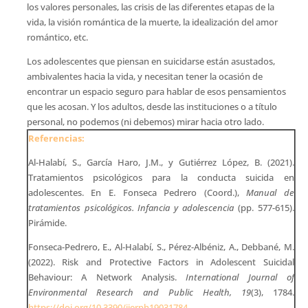
los valores personales, las crisis de las diferentes etapas de la
vida, la visión romántica de la muerte, la idealización del amor
romántico, etc.
Los adolescentes que piensan en suicidarse están asustados,
ambivalentes hacia la vida, y necesitan tener la ocasión de
encontrar un espacio seguro para hablar de esos pensamientos
que les acosan. Y los adultos, desde las instituciones o a título
personal, no podemos (ni debemos) mirar hacia otro lado.
Referencias:
Al-Halabí, S., García Haro, J.M., y Gutiérrez López, B. (2021).
Tratamientos psicológicos para la conducta suicida en
adolescentes. En E. Fonseca Pedrero (Coord.),
Manual de
tratamientos psicológicos. Infancia y adolescencia
(pp. 577-615).
Pirámide.
Fonseca-Pedrero, E., Al-Halabí, S., Pérez-Albéniz, A., Debbané, M.
(2022). Risk and Protective Factors in Adolescent Suicidal
Behaviour: A Network Analysis.
International Journal of
Environmental Research and Public Health, 19
(3), 1784.
https://doi.org/10.3390/ijerph19031784