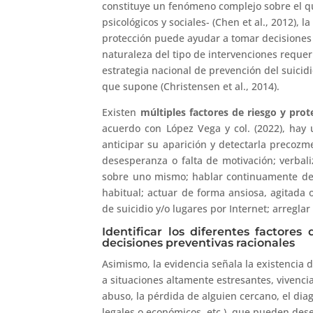
constituye un fenómeno complejo sobre el que
psicológicos y sociales- (Chen et al., 2012), l
protección puede ayudar a tomar decisiones 
naturaleza del tipo de intervenciones requ
estrategia nacional de prevención del suicidi
que supone (Christensen et al., 2014).
Existen
múltiples factores de riesgo y pro
acuerdo con López Vega y col. (2022), hay
anticipar su aparición y detectarla precozm
desesperanza o falta de motivación; verbali
sobre uno mismo; hablar continuamente de 
habitual; actuar de forma ansiosa, agitada
de suicidio y/o lugares por Internet; arreglar 
Identificar los diferentes factore
decisiones preventivas racionales
Asimismo, la evidencia señala la existencia d
a situaciones altamente estresantes, vivencia 
abuso, la pérdida de alguien cercano, el di
legales o económicos, etc.), que pueden des