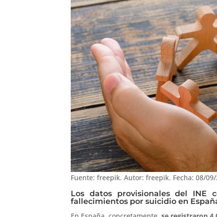
Fuente: freepik. Autor: freepik. Fecha: 08/09/
Los datos provisionales del INE 
fallecimientos por suicidio en Españ
En España, concretamente,
se registraron 4.