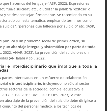
so que hacemos del lenguaje (IASP, 2022). Expresiones
, “un/a suicida”, etc., o utilizar la palabra “exitoso” o
tigma y se desaconsejan firmemente. Se recomienda en su
elacionado con esta temática, empleando términos como
 suicida”, “personas que fallecen por suicidio” etc. (IASP,
d pública y un problema social de primer orden, su
te y un
abordaje integral y sistemático por parte de toda
., 2022; ANAR, 2023). La prevención del suicidio es un
das (Al-Halabí y col., 2022).
al e interdisciplinario que implique a toda la
sadas
as partes interesadas en un esfuerzo de colaboración
rial e interdisciplinario
, incluyendo no sólo al sector
tros sectores de la sociedad, como el educativo, el
as, 2017; EFPA, 2019; OMS, 2021; OPS, 2023). A este
n abordaje de la prevención del suicidio debe dirigirse a
 al conjunto del personal médico, a los técnicos de