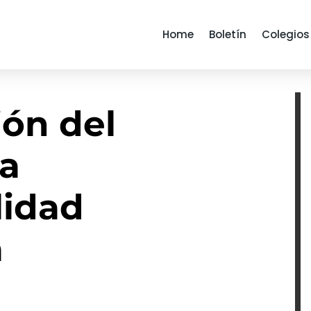
Home
Boletín
Colegios
ión del
na
lidad
a