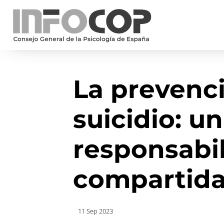
La prevenc
suicidio: u
responsabi
compartid
11 Sep 2023