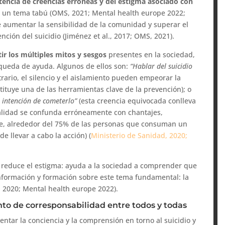
stencia de creencias erróneas y del estigma asociado con
n un tema tabú (OMS, 2021; Mental health europe 2022;
te aumentar la sensibilidad de la comunidad y superar el
ción del suicidio (Jiménez et al., 2017; OMS, 2021).
ir los múltiples mitos y sesgos
presentes en la sociedad,
queda de ayuda. Algunos de ellos son:
“Hablar del suicidio
trario, el silencio y el aislamiento pueden empeorar la
tituye una de las herramientas clave de la prevención); o
 intención de cometerlo”
(esta creencia equivocada conlleva
nalidad se confunda erróneamente con chantajes,
ue, alrededor del 75% de las personas que consuman un
e llevar a cabo la acción) (
Ministerio de Sanidad, 2020;
lo reduce el estigma: ayuda a la sociedad a comprender que
información y formación sobre este tema fundamental: la
 2020; Mental health europe 2022).
nto de corresponsabilidad entre todos y todas
tar la conciencia y la comprensión en torno al suicidio y