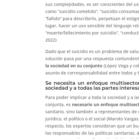
sus complejidades, es ser conscientes del u
como “suicidio cometido”, “suicidio consumado”
“fallido” para describirlo, perpetúan el es
lugar, hacer un uso sensible del lenguaje r
“muerte/fallecimiento por suicidio”, “conducta
2022)
Dado que el suicidio es un problema de salu
solución pasa por una respuesta contunden
la sociedad en su conjunto
(López Vega y col
asunto de corresponsabilidad entre todos y to
Se necesita un enfoque multisectori
sociedad y a todas las partes intere
Para poder implicar a toda la sociedad y a l
conjunta, es
necesario un enfoque multisecto
sanitario, sino también a representantes de o
jurídico, el político o el social (Maroto Varg
respecto, los expertos consideran que un bue
los responsables de las políticas sanitarias,