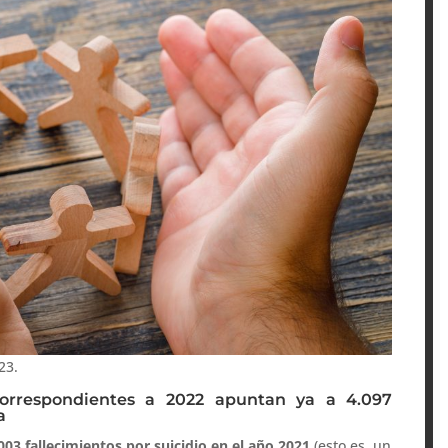
23.
correspondientes a 2022 apuntan ya a 4.097
a
003 fallecimientos por suicidio en el año 2021
(esto es, un