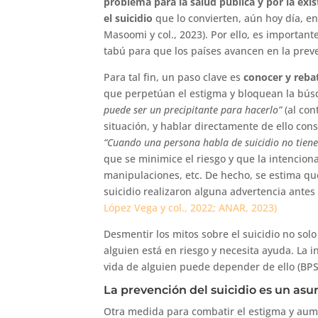
problema para la salud pública y por la exi
el suicidio
que lo convierten, aún hoy día, e
Masoomi y col., 2023). Por ello, es importan
tabú para que los países avancen en la preven
Para tal fin, un paso clave es
conocer y rebat
que perpetúan el estigma y bloquean la bús
puede ser un precipitante para hacerlo”
(al con
situación, y hablar directamente de ello cons
“Cuando una persona habla de suicidio no tiene
que se minimice el riesgo y que la intencio
manipulaciones, etc. De hecho, se estima q
suicidio realizaron alguna advertencia antes d
López Vega y col., 2022; ANAR, 2023)
Desmentir los mitos sobre el suicidio no so
alguien está en riesgo y necesita ayuda. La 
vida de alguien puede depender de ello (BPS
La prevención del suicidio es un asu
Otra medida para combatir el estigma y aumen