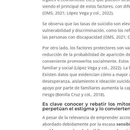
siendo el principal de estos factores, con dif
(OMS, 2021; López Vega y col., 2022).
Se observa que las tasas de suicidio son el
vulnerabilidad y discriminación, como los re
las personas con discapacidad (OMS, 2021; O
Por otro lado, los factores protectores son va
reducción de la probabilidad de aparición del
conveniente promoverlos socialmente. Estos 
familiar y social (López Vega y col., 2022). L
Existen datos que evidencian cómo a mayor a
desesperanza, aislamiento e ideación suici
apoyo por parte de familiares aumenta la ca
riesgo (Bonilla Cruz y col., 2018).
Es clave conocer y rebatir los mito
perpetúan el estigma y lo convierte
A pesar de la relevancia de emprender accion
abordado debidamente por la escasa
sensib