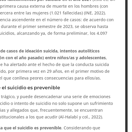
 primera causa externa de muerte en los hombres (con
ercera entre las mujeres (1.021 fallecidas) (INE, 2022).
encia ascendente en el número de casos: de acuerdo con
E durante el primer semestre de 2023, se observa hasta
icidios, alcanzando ya, de forma preliminar, los 4.097
e casos de ideación suicida, intentos autolíticos
ión con el año pasado) entre niños/as y adolescentes
,
e ha alertado ante el hecho de que la conducta suicida
tido, por primera vez en 29 años, en el primer motivo de
el que conlleva peores consecuencias para ellos/as.
el suicidio es prevenible
o trágico, y puede desencadenar una serie de emociones
cidio o intento de suicidio no solo supone un sufrimiento
lias y allegados que, frecuentemente, se encuentran
itucionales a los que acudir (Al-Halabí y col., 2022).
 que el suicidio es prevenible
. Considerando que