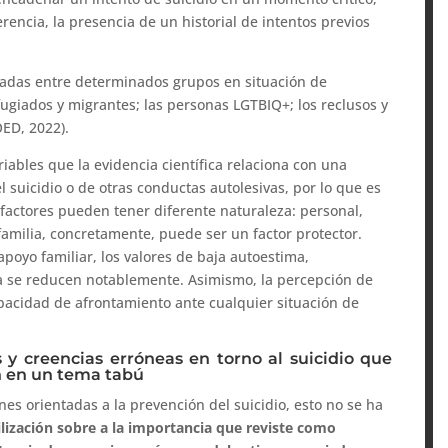
erencia, la presencia de un historial de intentos previos
evadas entre determinados grupos en situación de
fugiados y migrantes; las personas LGTBIQ+; los reclusos y
ED, 2022).
riables que la evidencia científica relaciona con una
 suicidio o de otras conductas autolesivas, por lo que es
factores pueden tener diferente naturaleza: personal,
a familia, concretamente, puede ser un factor protector.
poyo familiar, los valores de baja autoestima,
da se reducen notablemente. Asimismo, la percepción de
pacidad de afrontamiento ante cualquier situación de
s y creencias erróneas en torno al suicidio que
n en un tema tabú
es orientadas a la prevención del suicidio, esto no se ha
ilización sobre a la importancia que reviste como