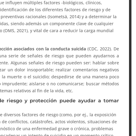
 influyen múltiples factores -biológicos, clínicos,
a identificación de los diferentes factores de riesgo y de
preventivas racionales (Isometsä, 2014) y a determinar la
eridas, siendo además un componente clave de cualquier
o (OMS, 2021), y vital de cara a reducir la carga mundial
tección asociados con la conducta suicida
(CDC, 2022). De
 una serie de señales de riesgo que pueden ayudarnos a
ente. Algunas señales de riesgo pueden ser: hablar sobre
zar un dolor insoportable; realizar comentarios negativos
la muerte o el suicidio; despedirse de una manera poco
 o imprudente; aislarse o no comunicarse; buscar métodos
temas relativos al fin de la vida, etc.
s de riesgo y protección puede ayudar a tomar
e diversos factores de riesgo (como, por ej., la exposición
de conflictos, catástrofes, actos violentos, situaciones de
agnóstico de una enfermedad grave o crónica, problemas
encadenar un intento de suicidio en un momento crítico,