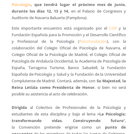
Psicología
, que tendrá lugar el próximo mes de junio,
durante los días 12, 13 y 14,
en el Palacio de Congresos y
Auditorio de Navarra Baluarte (Pamplona).
Este importante encuentro está organizado por el
COP
y la
Fundación Española para la Promoción y el Desarrollo Científico
y Profesional de la Psicología (
Psicofundación
), con la
colaboración del Colegio Oficial de Psicología de Navarra, el
Colegio Oficial de la Psicología de Madrid, el Colegio Oficial de
Psicología de Andalucía Occidental, la Academia de Psicología de
España, Tarragona Turisme, Banco Sabadell, la Fundación
Española de Psicología y Salud y la Fundación de la Universidad
Complutense de Madrid. Contará, además, con
Su Majestad, la
Reina Letizia como Presidenta de Honor
, si bien no será
posible su asistencia al acto de celebración.
Dirigida
al Colectivo de Profesionales de la Psicología y
estudiantes de esta disciplina y bajo el lema «
La Psicología:
transformando vidas. Construyendo futuro
”,
la Convención pretende erigirse como un
punto de
encuentro
de los miembros de todas las Juntas de Gobierno,