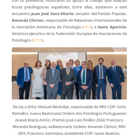
con su presencia, mostraron su apoyo al trabajo que realizan
los/as psicólogos/as españoles. Entre ellas, asistieron a este
encuentro
Juan José Sanz Vitorio
, senador del Partido Popular,
Amanda Clinton
, responsable de Relaciones Internacionales de
la Asociación Americana de Psicología (
APA
), e
Isane Aparicio
,
directora ejecutiva de la Federación Europea de Asociaciones de
Psicólogos (
EFPA
).
De izq a dcha: Manuel Berdullas, responsable de RRII COP; Sofía
Ramalho, nueva Bastonaria Ordem dos Psicólogos Portugueses;
Araceli Maciá Antón, Premio José Luis Pinillos 2024; Francisco
Miranda Rodrigues, exBastonario Ordem; Amanda Clinton, RRII
APA; Francisco Santolaya, presidente COP; Isane Aparicio,