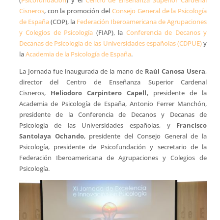
(
Psicofundación
) y el
Centro de Enseñanza Superior Cardenal
Cisneros
, con la promoción del
Consejo General de la Psicología
de España
(COP), la
Federación Iberoamericana de Agrupaciones
y Colegios de Psicología
(FIAP), la
Conferencia de Decanos y
Decanas de Psicología de las Universidades españolas (CDPUE)
y
la
Academia de la Psicología de España
.
La Jornada fue inaugurada de la mano de
Raúl Canosa Usera
,
director del Centro de Enseñanza Superior Cardenal
Cisneros,
Heliodoro Carpintero Capell
, presidente de la
Academia de Psicología de España, Antonio Ferrer Manchón,
presidente de la Conferencia de Decanos y Decanas de
Psicología de las Universidades españolas, y
Francisco
Santolaya Ochando
, presidente del Consejo General de la
Psicología, presidente de Psicofundación y secretario de la
Federación Iberoamericana de Agrupaciones y Colegios de
Psicología.