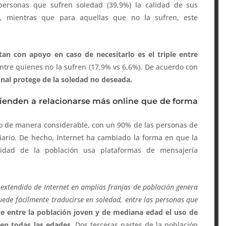
ersonas que sufren soledad (39,9%) la calidad de sus
r, mientras que para aquellas que no la sufren, este
n con apoyo en caso de necesitarlo es el triple entre
tre quienes no la sufren (17,9% vs 6,6%). De acuerdo con
onal protege de la soledad no deseada.
tienden a relacionarse más online que de forma
do de manera considerable, con un 90% de las personas de
diario. De hecho, Internet ha cambiado la forma en que la
alidad de la población usa plataformas de mensajería
 extendido de Internet en amplias franjas de población genera
uede fácilmente traducirse en soledad, entre las personas que
 entre la población joven y de mediana edad el uso de
í en todas las edades
. Dos terceras partes de la población