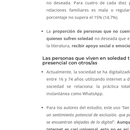
no deseada. Para cuatro de cada diez p
relaciones familiares es mala o regula
porcentaje no supera el 15% (14,7%).
La
proporción de personas que no cuenta
quienes sufren soledad
no deseada que en
la literatura,
recibir apoyo social o emoci
Las personas que viven en soledad 
presencial con otros/as
Actualmente, la sociedad se ha digitaliza
entre 16 y 74 años utilizando Internet a 
sociedad se relaciona: la práctica tot
instantánea como WhatsApp.
Para los autores del estudio, este uso
“tan
un sentimiento potencial de exclusión, que p
se encuentran alejadas de lo digital
”.
Aunque
Internet es casi universal, esto no es as