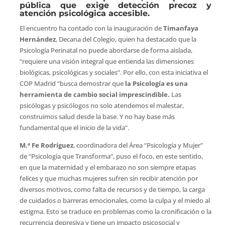
pública que exige detección precoz y
atención psicológica accesible.
El encuentro ha contado con la inauguración de
Timanfaya
Hernández
, Decana del Colegio, quien ha destacado que la
Psicología Perinatal no puede abordarse de forma aislada,
“requiere una visión integral que entienda las dimensiones
biológicas, psicológicas y sociales”. Por ello, con esta iniciativa el
COP Madrid “busca demostrar que
la Psicología es una
herramienta de cambio social imprescindible.
Las
psicólogas y psicólogos no solo atendemos el malestar,
construimos salud desde la base. Y no hay base más
fundamental que el inicio de la vida”.
M.ª Fe Rodríguez
, coordinadora del Área “Psicología y Mujer”
de “Psicología que Transforma”, puso el foco, en este sentido,
en que la maternidad y el embarazo no son siempre etapas
felices y que muchas mujeres sufren sin recibir atención por
diversos motivos, como falta de recursos y de tiempo, la carga
de cuidados o barreras emocionales, como la culpa y el miedo al
estigma. Esto se traduce en problemas como la cronificación o la
recurrencia depresiva y tiene un impacto psicosocial y