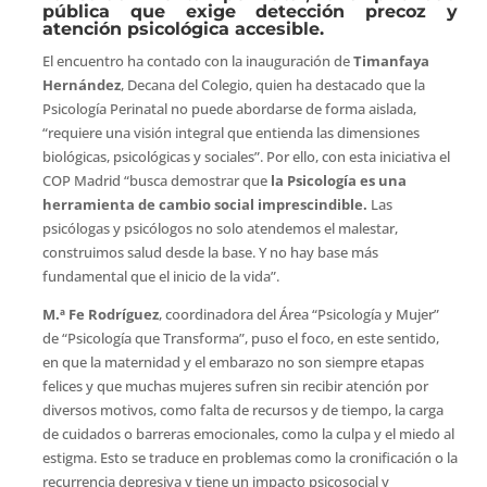
pública que exige detección precoz y
atención psicológica accesible.
El encuentro ha contado con la inauguración de
Timanfaya
Hernández
, Decana del Colegio, quien ha destacado que la
Psicología Perinatal no puede abordarse de forma aislada,
“requiere una visión integral que entienda las dimensiones
biológicas, psicológicas y sociales”. Por ello, con esta iniciativa el
COP Madrid “busca demostrar que
la Psicología es una
herramienta de cambio social imprescindible.
Las
psicólogas y psicólogos no solo atendemos el malestar,
construimos salud desde la base. Y no hay base más
fundamental que el inicio de la vida”.
M.ª Fe Rodríguez
, coordinadora del Área “Psicología y Mujer”
de “Psicología que Transforma”, puso el foco, en este sentido,
en que la maternidad y el embarazo no son siempre etapas
felices y que muchas mujeres sufren sin recibir atención por
diversos motivos, como falta de recursos y de tiempo, la carga
de cuidados o barreras emocionales, como la culpa y el miedo al
estigma. Esto se traduce en problemas como la cronificación o la
recurrencia depresiva y tiene un impacto psicosocial y