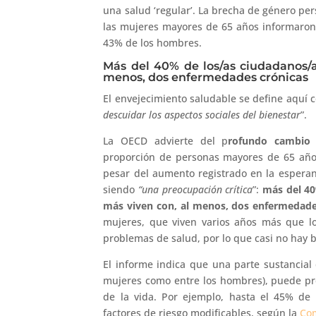
una salud ‘regular’. La brecha de género pe
las mujeres mayores de 65 años informaron
43% de los hombres.
Más del 40% de los/as ciudadanos/a
menos, dos enfermedades crónicas
El envejecimiento saludable se define aquí
descuidar los aspectos sociales del bienestar
”.
La OECD advierte del p
rofundo cambio 
proporción de personas mayores de 65 año
pesar del aumento registrado en la esperanz
siendo
“una preocupación crítica
”:
más del 40
más viven con, al menos, dos enfermedade
mujeres, que viven varios años más que l
problemas de salud, por lo que casi no hay 
El informe indica que una parte sustancial 
mujeres como entre los hombres), puede prev
de la vida. Por ejemplo, hasta el 45% de
factores de riesgo modificables, según la
Com