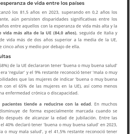
esperanza de vida entre los países
canzó los 81,5 años en 2023, superando en 0,2 años los
nte, aún persisten disparidades significativas entre los
os entre aquellos con la esperanza de vida más alta y la
 vida más alta de la UE (84,0 años)
, seguida de Italia y
 de vida más de dos años superior a la media de la UE,
e cinco años y medio por debajo de ella.
ultas
(68%) de la UE declararon tener ‘buena o muy buena salud’
era ‘regular’ y el 9% restante reconoció tener ‘mala o muy
bilidades que las mujeres de indicar ‘buena o muy buena
n con el 65% de las mujeres en la UE), así como menos
una enfermedad crónica o discapacidad.
 pacientes tiende a reducirse con la edad
. En muchos
d disminuye de forma especialmente marcada cuando se
do después de alcanzar la edad de jubilación. Entre las
 el 40% declaró tener ‘buena o muy buena salud’ en 2023,
a o muy mala salud’, y el 41,5% restante reconoció tener