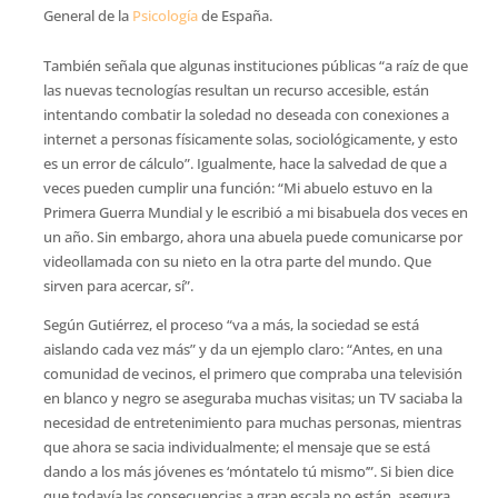
General de la
Psicología
de España.
También señala que algunas instituciones públicas “a raíz de que
las nuevas tecnologías resultan un recurso accesible, están
intentando combatir la soledad
no deseada con conexiones a
internet a personas físicamente solas, sociológicamente, y esto
es un error de cálculo”. Igualmente, hace la salvedad de que a
veces pueden cumplir una función: “Mi abuelo estuvo en la
Primera Guerra Mundial y le escribió a mi bisabuela dos veces en
un año. Sin embargo, ahora una abuela puede comunicarse por
videollamada con su nieto en la otra parte del mundo. Que
sirven para acercar, sí”.
Según Gutiérrez, el proceso “va a más, la sociedad se está
aislando cada vez más” y da un ejemplo claro: “Antes, en una
comunidad de vecinos, el primero que compraba una televisión
en blanco y negro se aseguraba muchas visitas; un TV saciaba la
necesidad de entretenimiento para muchas personas, mientras
que ahora se sacia individualmente; el mensaje que se está
dando a los más jóvenes es ‘móntatelo tú mismo’”. Si bien dice
que todavía las consecuencias a gran escala no están, asegura