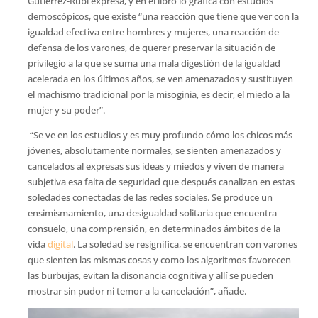
Gutiérrez-Rubí expresa, y en el libro lo grafica con estudios
demoscópicos, que existe “una reacción que tiene que ver con la
igualdad efectiva entre hombres y mujeres, una reacción de
defensa de los varones, de querer preservar la situación de
privilegio a la que se suma una mala digestión de la igualdad
acelerada en los últimos años, se ven amenazados y sustituyen
el machismo tradicional por la misoginia, es decir, el miedo a la
mujer y su poder”.
“Se ve en los estudios y es muy profundo cómo los chicos más
jóvenes, absolutamente normales, se sienten amenazados y
cancelados al expresas sus ideas y miedos y viven de manera
subjetiva esa falta de seguridad que después canalizan en estas
soledades conectadas de las redes sociales. Se produce un
ensimismamiento, una desigualdad solitaria que encuentra
consuelo, una comprensión, en determinados ámbitos de la
vida
digital
. La soledad se resignifica, se encuentran con varones
que sienten las mismas cosas y como los algoritmos favorecen
las burbujas, evitan la disonancia cognitiva y allí se pueden
mostrar sin pudor ni temor a la cancelación”, añade.