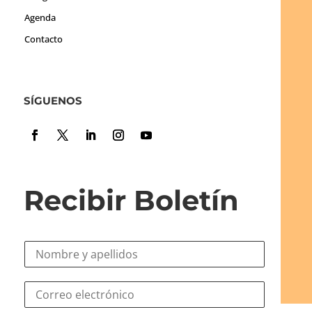
Agenda
Contacto
SÍGUENOS
Recibir Boletín
N
o
m
e
C
b
l
o
r
e