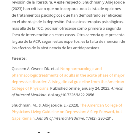
revisión de la literatura. A este respecto, Shuchman y Abi-Jaoude
(2023) han criticado que no incorpora toda la lista de opciones
de tratamientos psicológicos que han demostrado ser eficaces
en el abordaje de la depresión. Estas otras terapias psicológicas,
más allá de la TCC, podrían ofrecerse como primera o segunda
línea de intervención en estos casos. Otra carencia que presenta
la guía de la ACP, según estos expertos, es la falta de mención de
los efectos de la abstinencia de los antidepresivos.
Fuente:
Qaseem A, Owens DK, et al.
Nonpharmacologic and
pharmacologic treatments of adults in the acute phase of major
depressive disorder: A living clinical guideline from the American
College of Physicians
. Published online January 24, 2023.
Annals
of Internal Medicine
. doi.org/10.7326/M22-2056
Shuchman, M., & Abi-Jaoude, E. (2023).
The American College of
Physicians Living Guideline on Depression: A Step Forward, but
Gaps Remain
.
Annals of Internal Medicine
,
176
(2), 280-281.