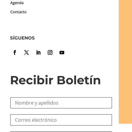
Agenda
Contacto
SÍGUENOS
Recibir Boletín
N
o
m
*
C
b
e
o
r
l
r
e