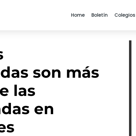
Home
Boletín
Colegios
s
adas son más
e las
adas en
es