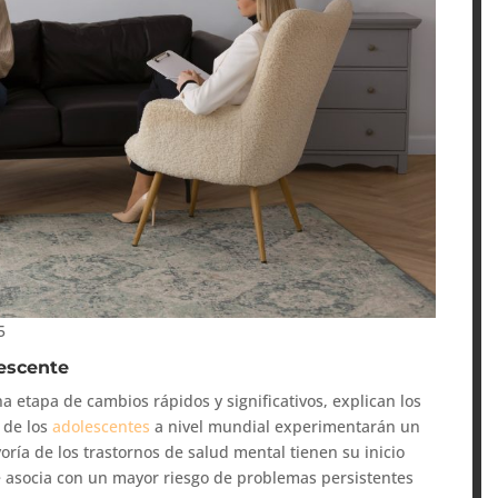
5
lescente
na etapa de cambios rápidos y significativos, explican los
 de los
adolescentes
a nivel mundial experimentarán un
ría de los trastornos de salud mental tienen su inicio
se asocia con un mayor riesgo de problemas persistentes