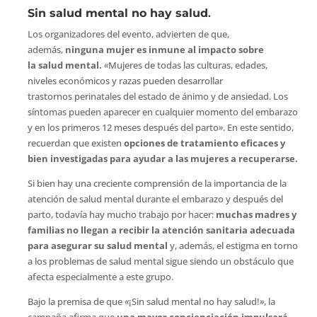
Sin salud mental no hay salud
.
Los organizadores del evento, advierten de que,
además,
ninguna mujer es inmune al impacto sobre
la salud mental.
«
Mujeres de todas las culturas, edades,
niveles económicos y razas pueden desarrollar
trastornos perinatales del estado de ánimo y de ansiedad. Los
síntomas pueden aparecer en cualquier momento del embarazo
y en los primeros 12 meses después del parto
»
. En este sentido,
recuerdan que existen
opciones de tratamiento eficaces y
bien investigadas para ayudar a las mujeres a recuperarse.
Si bien hay una creciente comprensión de la importancia de la
atención de salud mental durante el embarazo y después del
parto, todavía hay mucho trabajo por hacer:
muchas madres y
familias no llegan a recibir la atención sanitaria adecuada
para asegurar su salud mental
y, además, el estigma en torno
a los problemas de salud mental sigue siendo un obstáculo que
afecta especialmente a este grupo.
Bajo la premisa de que
«
¡Sin salud mental no hay salud!
»
, la
campaña afirma que
una mayor concienciación impulsará