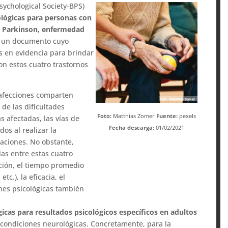
Psychological Society-BPS)
ológicas para personas con
 Parkinson, enfermedad
, un documento cuyo
s en evidencia para brindar
on estos cuatro trastornos
 afecciones comparten
de las dificultades
Foto:
Matthias Zomer
Fuente:
pexels
 afectadas, las vías de
Fecha descarga:
01/02/2021
os al realizar la
laciones. No obstante,
ias entre estas cuatro
ición, el tiempo promedio
tc.), la eficacia, el
ones psicológicas también
gicas para resultados psicológicos específicos en adultos
condiciones neurológicas. Concretamente, para la