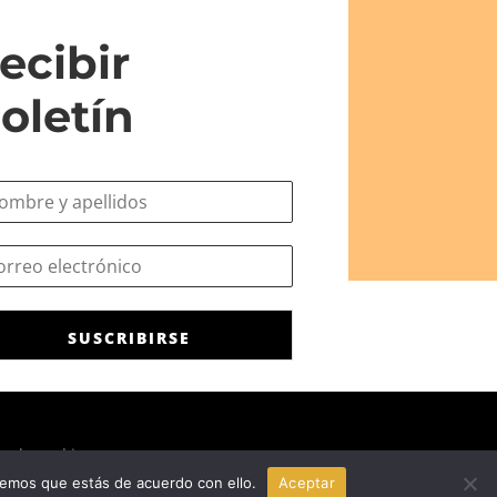
ecibir
oletín
SUSCRIBIRSE
ca de cookies
remos que estás de acuerdo con ello.
Aceptar