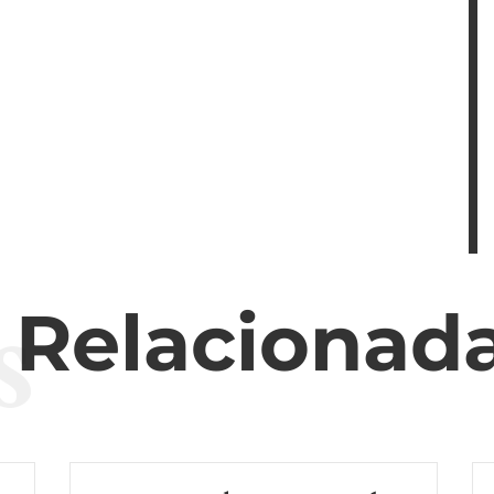
s
s Relacionad