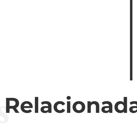
s
s Relacionad