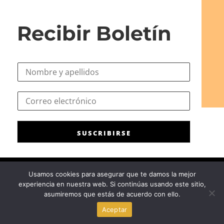
Recibir Boletín
N
o
m
*
C
b
C
o
r
o
r
e
r
r
*
r
SUSCRIBIRSE
e
e
o
o
e
e
l
l
Usamos cookies para asegurar que te damos la mejor
e
e
experiencia en nuestra web. Si continúas usando este sitio,
c
Consejo General de la Psicología de España
|
Privacidad
|
Aviso
c
asumiremos que estás de acuerdo con ello.
t
Legal
|
Política de cookies
t
r
Aceptar
r
ó
ó