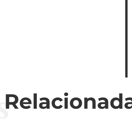
s
s Relacionad