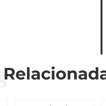
s
s Relacionad