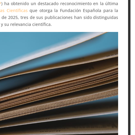
P
) ha obtenido un destacado reconocimiento en la última
as Científicas
que otorga la Fundación Española para la
ón de 2025, tres de sus publicaciones han sido distinguidas
y su relevancia científica.