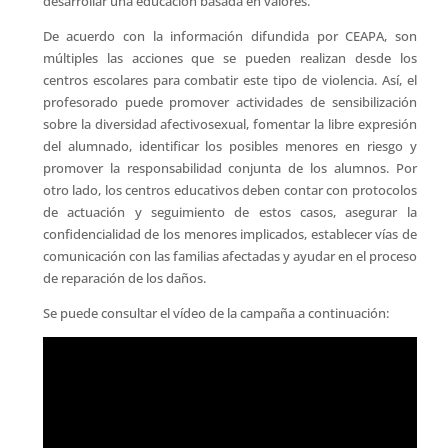
desarrollar una educación basada en valores.
De acuerdo con la información difundida por CEAPA, son
múltiples las acciones que se pueden realizan desde los
centros escolares para combatir este tipo de violencia. Así, el
profesorado puede promover actividades de sensibilización
sobre la diversidad afectivosexual, fomentar la libre expresión
del alumnado, identificar los posibles menores en riesgo y
promover la responsabilidad conjunta de los alumnos. Por
otro lado, los centros educativos deben contar con protocolos
de actuación y seguimiento de estos casos, asegurar la
confidencialidad de los menores implicados, establecer vías de
comunicación con las familias afectadas y ayudar en el proceso
de reparación de los daños.
Se puede consultar el vídeo de la campaña a continuación: