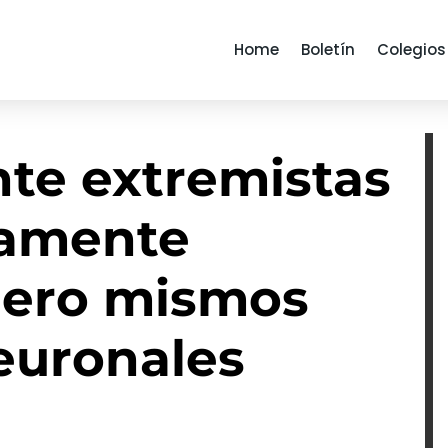
Home
Boletín
Colegios
nte extremistas
camente
pero mismos
euronales