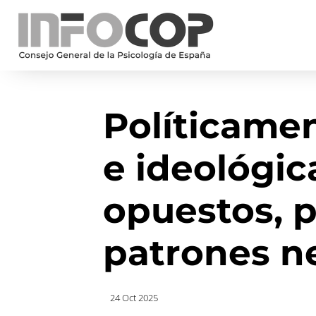
Políticame
e ideológi
opuestos, 
patrones n
24 Oct 2025