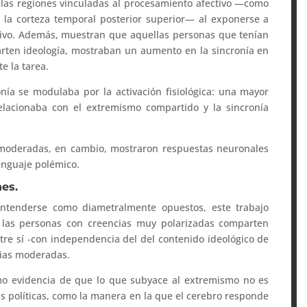
las regiones vinculadas al procesamiento afectivo —como
y la corteza temporal posterior superior— al exponerse a
ativo. Además, muestran que aquellas personas que tenían
rten ideología, mostraban un aumento en la sincronía en
e la tarea.
ía se modulaba por la activación fisiológica: una mayor
elacionaba con el extremismo compartido y la sincronía
s moderadas, en cambio, mostraron respuestas neuronales
enguaje polémico.
nes.
entenderse como diametralmente opuestos, este trabajo
 las personas con creencias muy polarizadas comparten
ntre sí -con independencia del del contenido ideológico de
cias moderadas.
omo evidencia de que lo que subyace al extremismo no es
as políticas, como la manera en la que el cerebro responde