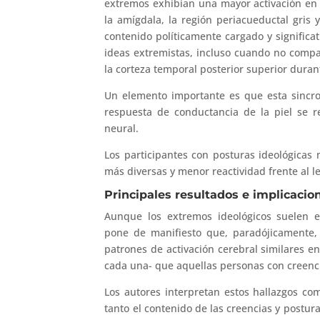
extremos exhibían una mayor activación en 
la amígdala, la región periacueductal gris 
contenido políticamente cargado y signific
ideas extremistas, incluso cuando no compa
la corteza temporal posterior superior durant
Un elemento importante es que esta sincron
respuesta de conductancia de la piel se r
neural.
Los participantes con posturas ideológica
más diversas y menor reactividad frente al l
Principales resultados e implicacio
Aunque los extremos ideológicos suelen 
pone de manifiesto que, paradójicamente,
patrones de activación cerebral similares e
cada una- que aquellas personas con creen
Los autores interpretan estos hallazgos c
tanto el contenido de las creencias y postur