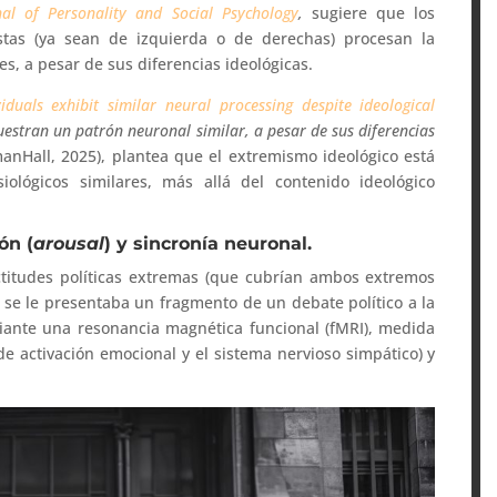
nal of Personality and Social Psychology
,
sugiere que los
istas (ya sean de izquierda o de derechas) procesan la
s, a pesar de sus diferencias ideológicas.
viduals exhibit similar neural processing despite ideological
estran un patrón neuronal similar, a pesar de sus diferencias
manHall, 2025), plantea que el extremismo ideológico está
ológicos similares, más allá del contenido ideológico
ón (
arousal
) y sincronía neuronal.
actitudes políticas extremas (que cubrían ambos extremos
e se le presentaba un fragmento de un debate político a la
iante una resonancia magnética funcional (fMRI), medida
de activación emocional y el sistema nervioso simpático) y