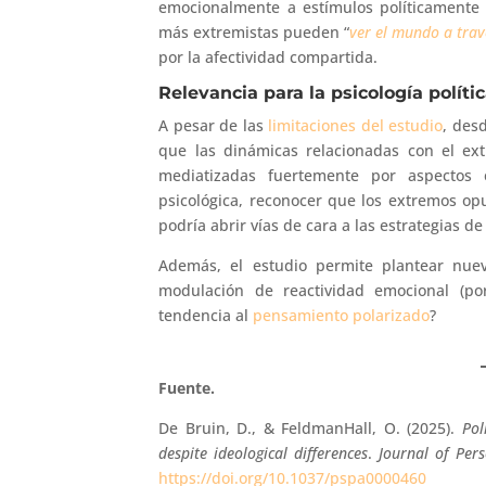
emocionalmente a estímulos políticamente c
más extremistas pueden “
ver el mundo a trav
por la afectividad compartida.
Relevancia para la psicología polític
A pesar de las
limitaciones del estudio
, des
que las dinámicas relacionadas con el ex
mediatizadas fuertemente por aspectos e
psicológica, reconocer que los extremos o
podría abrir vías de cara a las estrategias d
Además, el estudio permite plantear nuev
modulación de reactividad emocional (p
tendencia al
pensamiento polarizado
?
Fuente.
De Bruin, D., & FeldmanHall, O. (2025).
Pol
despite ideological differences
.
Journal of Per
https://doi.org/10.1037/pspa0000460