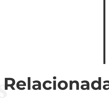
s
s Relacionad