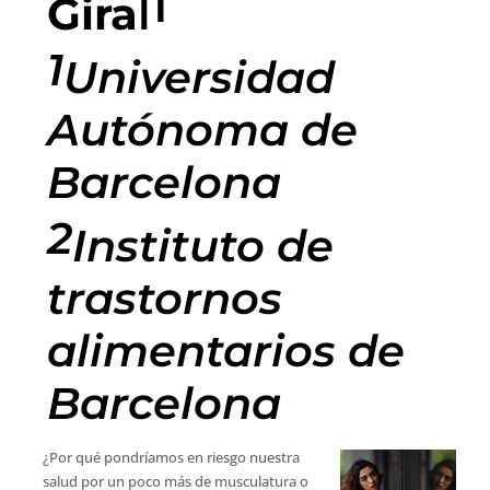
1
Gira
l
1
Universidad
Autónoma de
Barcelona
2
Instituto de
trastornos
alimentarios de
Barcelona
¿Por qué pondríamos en riesgo nuestra
salud por un poco más de musculatura o