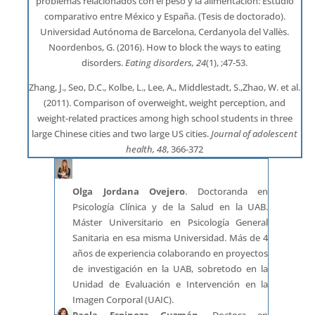
problemas relacionados con el peso y la alimentación: Estudio
comparativo entre México y España. (Tesis de doctorado).
Universidad Autónoma de Barcelona, Cerdanyola del Vallès.
Noordenbos, G. (2016). How to block the ways to eating
disorders.
Eating disorders, 24
(1), ;47-53.
Zhang, J., Seo, D.C., Kolbe, L., Lee, A., Middlestadt, S.,Zhao, W. et al.
(2011). Comparison of overweight, weight perception, and
weight-related practices among high school students in three
large Chinese cities and two large US cities.
Journal of adolescent
health, 48
, 366-372
Olga Jordana Ovejero
. Doctoranda en
Psicología Clínica y de la Salud en la UAB.
Máster Universitario en Psicología General
Sanitaria en esa misma Universidad. Más de 4
años de experiencia colaborando en proyectos
de investigación en la UAB, sobretodo en la
Unidad de Evaluación e Intervención en la
Imagen Corporal (UAIC).