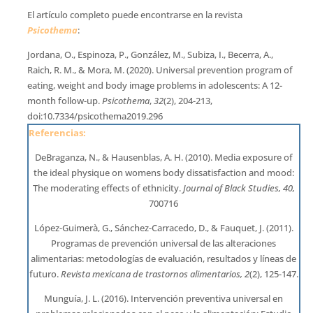
El artículo completo puede encontrarse en la revista
Psicothema
:
Jordana, O., Espinoza, P., González, M., Subiza, I., Becerra, A.,
Raich, R. M., & Mora, M. (2020). Universal prevention program of
eating, weight and body image problems in adolescents: A 12-
month follow-up.
Psicothema
,
32
(2), 204-213,
doi:10.7334/psicothema2019.296
Referencias:
DeBraganza, N., & Hausenblas, A. H. (2010). Media exposure of
the ideal physique on womens body dissatisfaction and mood:
The moderating effects of ethnicity.
Journal of Black Studies, 40,
700716
López-Guimerà, G., Sánchez-Carracedo, D., & Fauquet, J. (2011).
Programas de prevención universal de las alteraciones
alimentarias: metodologías de evaluación, resultados y líneas de
futuro.
Revista mexicana de trastornos alimentarios, 2
(2), 125-147.
Munguía, J. L. (2016). Intervención preventiva universal en