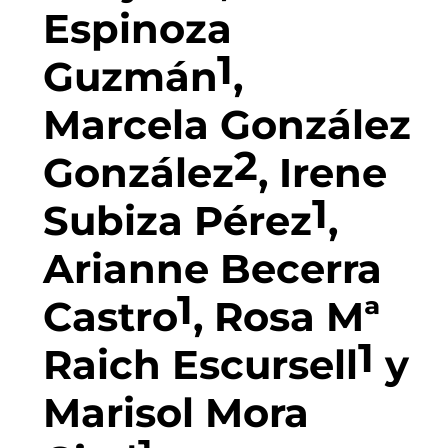
Espinoza
1
Guzmán
,
Marcela González
2
González
, Irene
1
Subiza Pérez
,
Arianne Becerra
1
Castro
, Rosa Mª
1
Raich Escursell
y
Marisol Mora