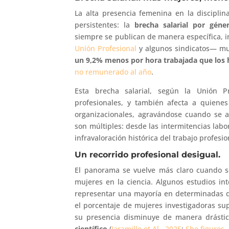
La alta presencia femenina en la discipli
persistentes: la
brecha salarial por géne
siempre se publican de manera específica, i
Unión Profesional
y algunos sindicatos— m
un 9,2% menos por hora trabajada que los
no remunerado al año
.
Esta brecha salarial, según la Unión Pr
profesionales, y también afecta a quienes 
organizacionales, agravándose cuando se 
son múltiples: desde las intermitencias labo
infravaloración histórica del trabajo profesi
Un recorrido profesional desigual.
El panorama se vuelve más claro cuando 
mujeres en la ciencia. Algunos estudios i
representar una mayoría en determinadas di
el porcentaje de mujeres investigadoras su
su presencia disminuye de manera drásti
científico
(
Jaramillo et Al., 2025
;
She figures,