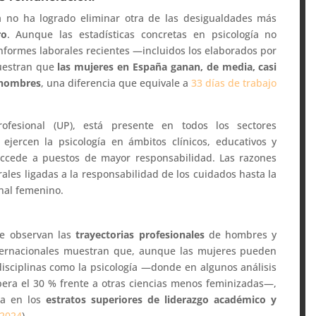
na no ha logrado eliminar otra de las desigualdades más
ro
. Aunque las estadísticas concretas en psicología no
nformes laborales recientes —incluidos los elaborados por
uestran que
las mujeres en España ganan, de media, casi
 hombres
, una diferencia que equivale a
33 días de trabajo
ofesional (UP), está presente en todos los sectores
ejercen la psicología en ámbitos clínicos, educativos y
accede a puestos de mayor responsabilidad. Las razones
rales ligadas a la responsabilidad de los cuidados hasta la
onal femenino.
se observan las
trayectorias profesionales
de hombres y
nternacionales muestran que, aunque las mujeres pueden
sciplinas como la psicología —donde en algunos análisis
pera el 30 % frente a otras ciencias menos feminizadas—,
ca en los
estratos superiores de liderazgo académico y
 2024
).