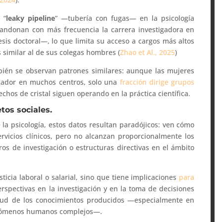
 “
leaky pipeline
” —tubería con fugas— en la psicología
ndonan con más frecuencia la carrera investigadora en
is doctoral—, lo que limita su acceso a cargos más altos
similar al de sus colegas hombres (
Zhao et Al., 2025
)
bién se observan patrones similares: aunque las mujeres
igador en muchos centros, solo una
fracción dirige grupos
echos de cristal siguen operando en la práctica científica.
tos sociales.
la psicología, estos datos resultan paradójicos: ven cómo
vicios clínicos, pero no alcanzan proporcionalmente los
ros de investigación o estructuras directivas en el ámbito
ticia laboral o salarial, sino que tiene implicaciones
para
erspectivas en la investigación y en la toma de decisiones
itud de los conocimientos producidos —especialmente en
enómenos humanos complejos—.