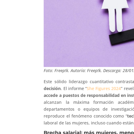
Foto: Freep!k. Autoría: Freep!k. Descarga: 28/0
Este sólido liderazgo cuantitativo contras
decisión
. El informe “
She Figures 2024
” reve
accede a puestos de responsabilidad en ins
alcanzan la máxima formación académi
departamentos o equipos de investigació
reproduce el fenómeno conocido como “
tec
laboral de las mujeres, incluso cuando está
Brecha salarial: más mujeres, men