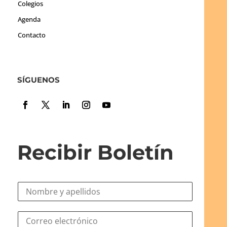
Colegios
Agenda
Contacto
SÍGUENOS
Recibir Boletín
N
o
m
N
C
b
o
o
r