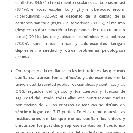
conflictos (84,6%); el rendimiento escolar (sacar buenas notas)
(83,1%); el acoso escolar (bullying) y el ciberacoso escolar
(ciberbullying) (82,6%); el descenso de la calidad de la
asistencia sanitaria (81,8%); el terrorismo (80,7%); el racismo
(desprecio y discriminación a las personas de otras culturas o
etnias) 79,1%; las desigualdades económicas y la pobreza
(78,8%);
que niños, niñas y adolescentes tengan
depresión, ansiedad y otros problemas psicológicos
(77,8%)
.
Con respecto a la confianza en las instituciones, las que
más
confianza transmiten a niños/as y adolescentes
son la
universidad, la sanidad pública, los científicos y científicas y las
ONG, seguidos del Ejército y los cuerpos y fuerzas de
seguridad del Estado, todas ellas, con puntuaciones medias
por encima de 7.
Los centros educativos se sitúan en
séptimo lugar
, con 7,17 puntos. En el extremo opuesto las
instituciones en las que menos confían los chicos y
chicas son los partidos y representantes políticos
(único
aspecto con una puntuación por debajo de 4 puntos y siendo