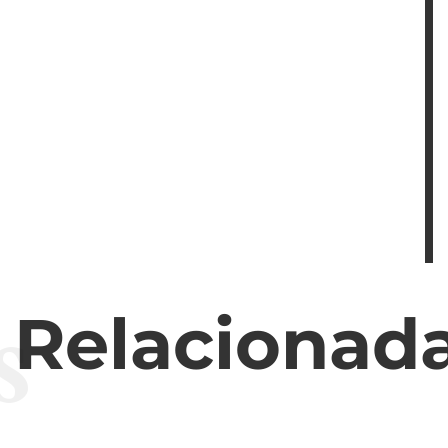
s
s Relacionad