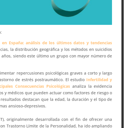
:
io en España: análisis de los últimos datos y tendencias
as, la distribución geográfica y los métodos en suicidios
9 años, siendo este último un grupo con mayor número de
mentar repercusiones psicológicas graves a corto y largo
astorno de estrés postraumático. El estudio
Infertilidad y
cipales Consecuencias Psicológicas
analiza la evidencia
cos y médicos que pueden actuar como factores de riesgo o
 resultados destacan que la edad, la duración y el tipo de
tomas ansioso-depresivos.
), originalmente desarrollada con el fin de ofrecer una
 con Trastorno Límite de la Personalidad, ha ido ampliando