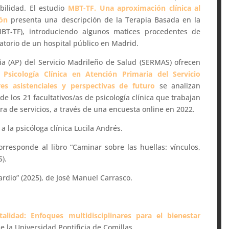
bilidad. El estudio
MBT-TF. Una aproximación clínica al
ón
presenta una descripción de la Terapia Basada en la
MBT-TF), introduciendo algunos matices procedentes de
atorio de un hospital público en Madrid.
a (AP) del Servicio Madrileño de Salud (SERMAS) ofrecen
 Psicología Clínica en Atención Primaria del Servicio
res asistenciales y perspectivas de futuro
se analizan
e los 21 facultativos/as de psicología clínica que trabajan
ra de servicios, a través de una encuesta online en 2022.
a la psicóloga clínica Lucila Andrés.
rresponde al libro “Caminar sobre las huellas: vínculos,
5).
ardio” (2025), de José Manuel Carrasco.
alidad: Enfoques multidisciplinares para el bienestar
e la Universidad Pontificia de Comillas.