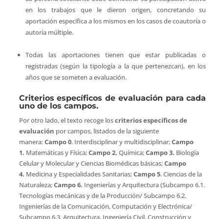
en los trabajos que le dieron origen, concretando su
aportación específica a los mismos en los casos de coautoría o
autoría múltiple.
Todas las aportaciones tienen que estar publicadas o
registradas (según la tipología a la que pertenezcan), en los
años que se someten a evaluación.
Criterios específicos de evaluación para cada
uno de los campos.
Por otro lado, el texto recoge los
criterios específicos de
evaluación
por campos, listados de la siguiente
manera:
Campo 0
. Interdisciplinar y multidisciplinar;
Campo
1.
Matemáticas y Física;
Campo 2.
Química;
Campo 3.
Biología
Celular y Molecular y Ciencias Biomédicas básicas;
Campo
4.
Medicina y Especialidades Sanitarias;
Campo 5
. Ciencias de la
Naturaleza;
Campo 6.
Ingenierías y Arquitectura (Subcampo 6.1.
Tecnologías mecánicas y de la Producción/ Subcampo 6.2.
Ingenierías de la Comunicación, Computación y Electrónica/
Subcampo 6.3. Arquitectura, Ingeniería Civil, Construcción y