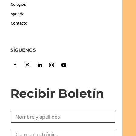
Colegios
Agenda
Contacto
SÍGUENOS
Recibir Boletín
N
o
m
e
C
b
l